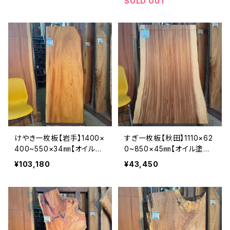
SOLD OUT
けやき一枚板【岩手】1400×
すぎ一枚板【秋田】1110×62
400~550×34㎜【オイル塗
0~850×45㎜【オイル塗装
装 仕上げ済み】
仕上げ済み】
¥103,180
¥43,450