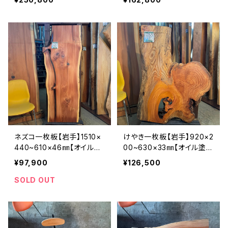
ネズコ一枚板【岩手】1510×
けやき一枚板【岩手】920×2
440~610×46㎜【オイル塗
00~630×33㎜【オイル塗装
装 仕上げ済み】
仕上げ済み】
¥97,900
¥126,500
SOLD OUT