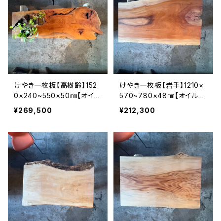
けやき一枚板【高樹齢】152
けやき一枚板【岩手】1210×
0×240~550×50㎜【オイル
570~780×48㎜【オイル塗
塗装 仕上げ済み】
装 仕上げ済み】
¥269,500
¥212,300