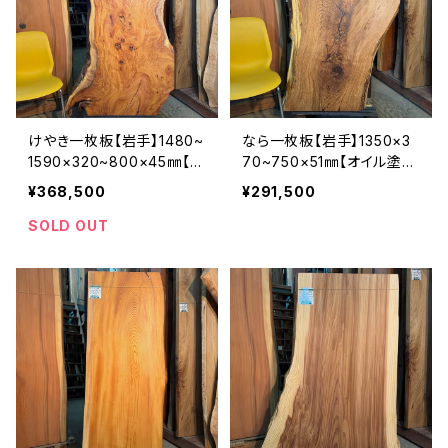
けやき一枚板【岩手】1480~
なら一枚板【岩手】1350×3
1590×320~800×45㎜【オ
70~750×51㎜【オイル塗装
イル塗装 仕上げ済み】
仕上げ済み】
¥368,500
¥291,500
SOLD OUT