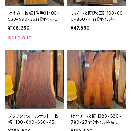
けやき一枚板【岩手】1400×
すぎ一枚板【秋田】1100×60
530~590×35㎜【オイル塗
0~860×41㎜【オイル塗装
装 仕上げ済み】
仕上げ済み】
¥108,350
¥47,850
SOLD OUT
ブラックウォールナット一枚
けやき一枚板 1380×680~
板 1100×600~680×45㎜
780×27㎜【オイル塗装 仕
【オイル塗装 仕上げ済み】
上げ済み】
¥250,800
¥162,800