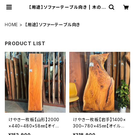
【用途】ソファーテーブル向き | 木の店
さんもく
HOME
【用途】ソファーテーブル向き
PRODUCT LIST
けやき一枚板【山形】2000
けやき一枚板【岩手】1400×
×440~480×58㎜【オイル
300~780×45㎜【オイル塗
塗装 仕上げ済み】
装 仕上げ済み】
¥152,900
¥218,900