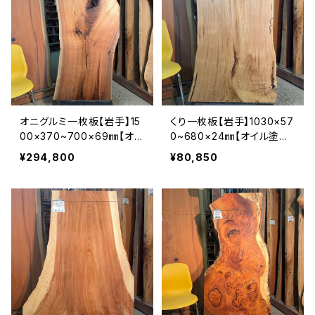
オニグルミ一枚板【岩手】15
くり一枚板【岩手】1030×57
00×370~700×69㎜【オイ
0~680×24㎜【オイル塗装
ル塗装 仕上げ済み】
仕上げ済み】
¥294,800
¥80,850