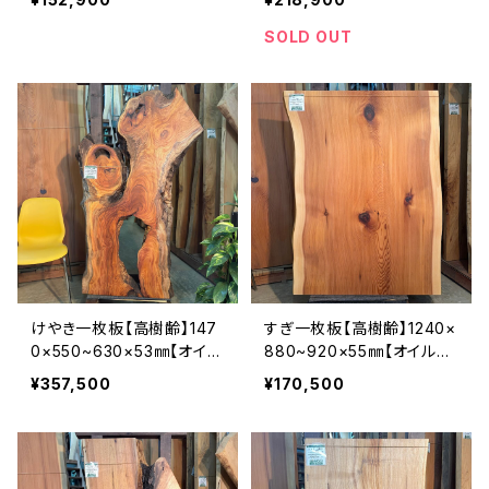
SOLD OUT
けやき一枚板【高樹齢】147
すぎ一枚板【高樹齢】1240×
0×550~630×53㎜【オイル
880~920×55㎜【オイル塗
塗装 仕上げ済み】
装 仕上げ済み】
¥357,500
¥170,500