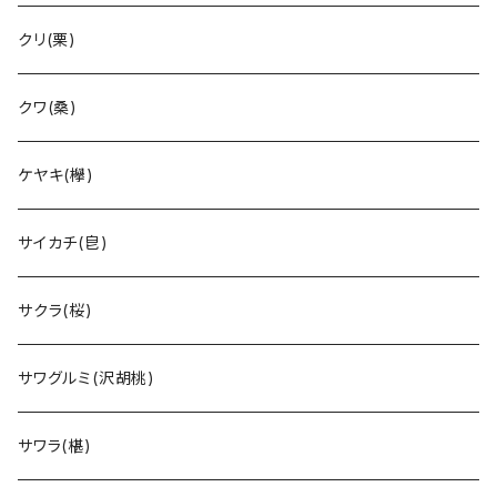
クリ(栗)
クワ(桑)
ケヤキ(欅)
サイカチ(皀)
サクラ(桜)
サワグルミ(沢胡桃)
サワラ(椹)