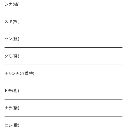
シナ(榀)
スギ(杉)
セン(栓)
タモ(梻)
チャンチン(香椿)
トチ(栃)
ナラ(楢)
ニレ(楡)