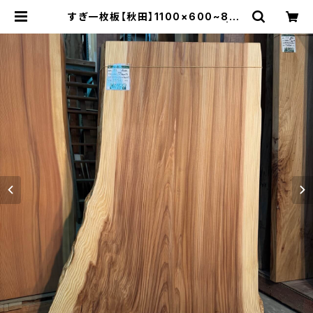
すぎ一枚板【秋田】1100×600~860
×41㎜【オイル塗装 仕上げ済み】 | 木
の店さんもく