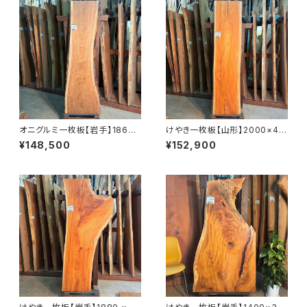
オニグルミ一枚板【岩手】1860×
けやき一枚板【山形】2000×44
410~610×45㎜【オイル塗装
0~480×58㎜【オイル塗装 仕
¥148,500
¥152,900
仕上げ済み】
上げ済み】