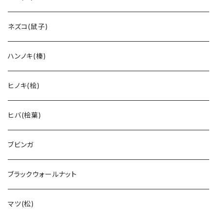
ネズコ(鼠子)
ハンノキ(榛)
ヒノキ(桧)
ヒバ(桧葉)
ブビンガ
ブラックウォールナット
マツ(松)