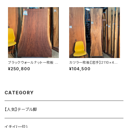
ブラックウォールナット一枚板 11
カツラ一枚板【岩手】2110×440
00×600~680×45㎜【オイル
~560×35㎜【オイル塗装 仕上
¥250,800
¥104,500
塗装 仕上げ済み】
げ済み】
CATEGORY
【人気】テーブル脚
イチイ(一位)