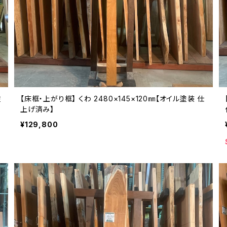
塗
【床框・上がり框】 くわ 2480×145×120㎜【オイル塗装 仕
上げ済み】
¥129,800