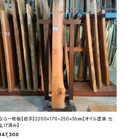
なら一枚板【岩手】2200×170~250×55㎜【オイル塗装 仕
上げ済み】
¥47,300