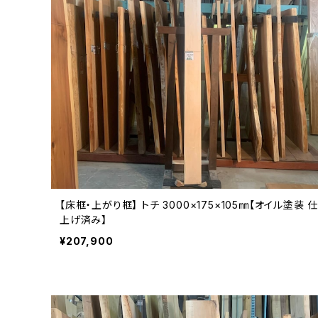
【床框・上がり框】 トチ 3000×175×105㎜【オイル塗装 
上げ済み】
¥207,900