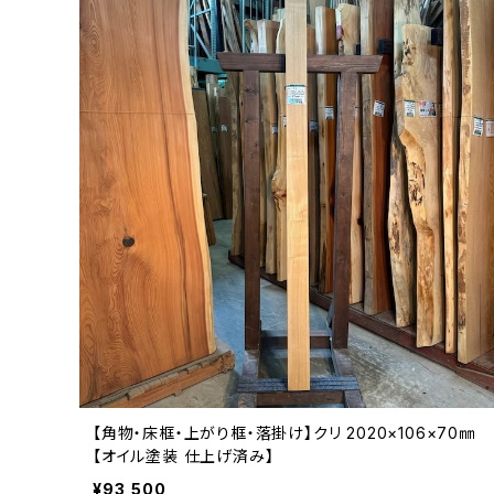
【角物・床框・上がり框・落掛け】クリ 2020×106×70㎜
【オイル塗装 仕上げ済み】
¥93,500