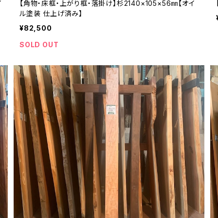
イ
【角物・床框・上がり框・落掛け】杉2140×105×56㎜【オイ
ル塗装 仕上げ済み】
¥82,500
SOLD OUT