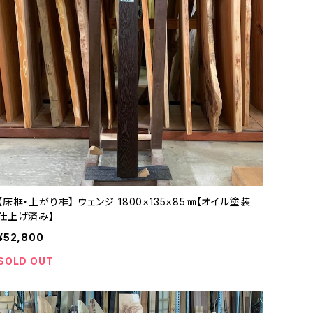
【床框・上がり框】 ウェンジ 1800×135×85㎜【オイル塗装
仕上げ済み】
¥52,800
SOLD OUT