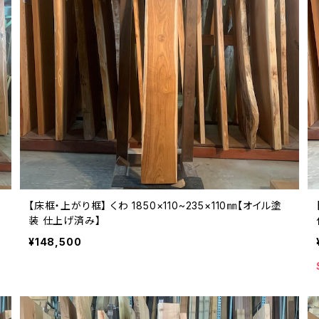
仕
【床框・上がり框】 くわ 1850×110~235×110㎜【オイル塗
装 仕上げ済み】
¥148,500