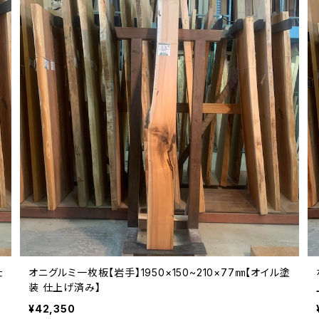
仕
オニグルミ一枚板【岩手】1950×150~210×77㎜【オイル塗
装 仕上げ済み】
¥42,350