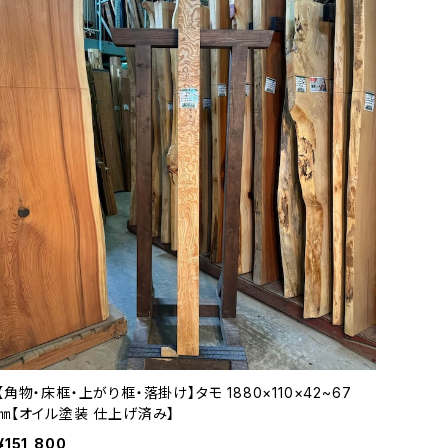
【角物・床框・上がり框・落掛け】タモ 1880×110×42~67
㎜【オイル塗装 仕上げ済み】
¥151,800