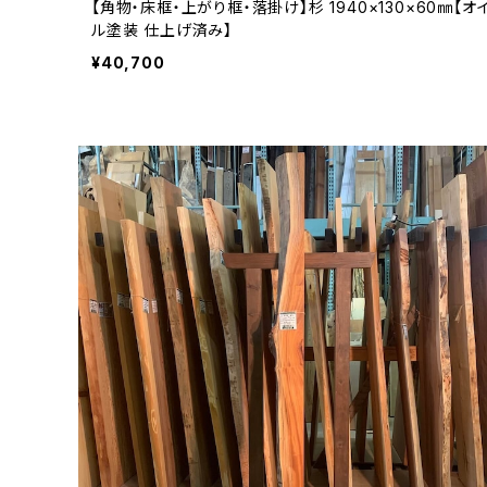
【角物・床框・上がり框・落掛け】杉 1940×130×60㎜【オ
ル塗装 仕上げ済み】
¥40,700