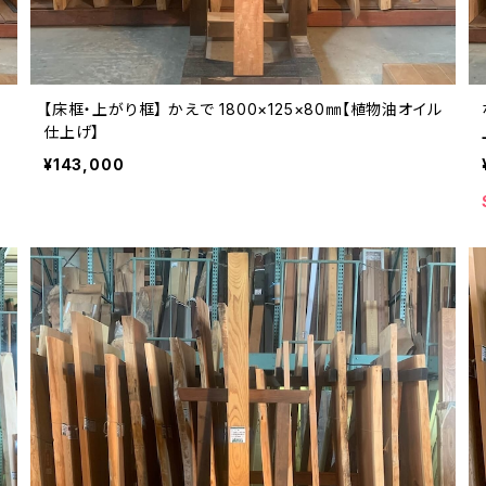
【床框・上がり框】 かえで 1800×125×80㎜【植物油オイル
仕上げ】
¥143,000