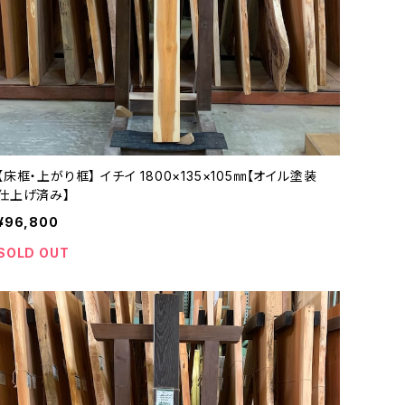
【床框・上がり框】 イチイ 1800×135×105㎜【オイル塗装
仕上げ済み】
¥96,800
SOLD OUT