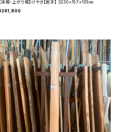
【床框・上がり框】けやき【岩手】 3230×157×105㎜
¥261,800