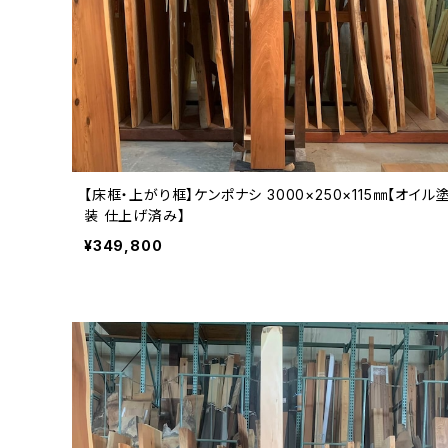
【床框・上がり框】ケンポナシ 3000×250×115㎜【オイル
装 仕上げ済み】
¥349,800