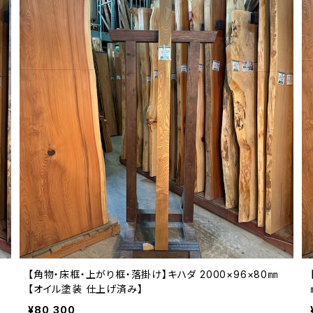
【角物・床框・上がり框・落掛け】キハダ 2000×96×80㎜
【オイル塗装 仕上げ済み】
¥80,300