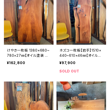
けやき一枚板 1380×680~
ネズコ一枚板【岩手】1510×
780×27㎜【オイル塗装 仕
440~610×46㎜【オイル塗
上げ済み】
装 仕上げ済み】
¥162,800
¥97,900
SOLD OUT