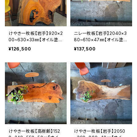
けやき一枚板【岩手】920×2
ニレ一枚板【岩手】2040×3
00~630×33㎜【オイル塗装
80~610×47㎜【オイル塗装
仕上げ済み】
仕上げ済み】
¥126,500
¥137,500
けやき一枚板【高樹齢】152
けやき一枚板【岩手】2050