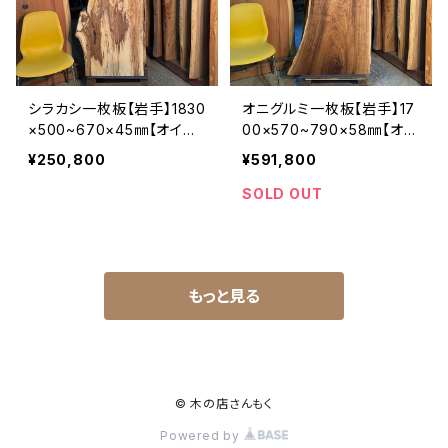
シラカシ一枚板【岩手】1830
オニグルミ一枚板【岩手】17
×500~670×45㎜【オイル
00×570~790×58㎜【オイ
塗装 仕上げ済み】
ル塗装 仕上げ済み】
¥250,800
¥591,800
SOLD OUT
もっと見る
© 木の店さんもく
Powered by