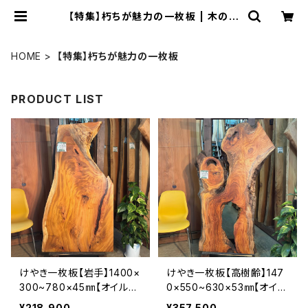
【特集】朽ちが魅力の一枚板 | 木の店
さんもく
HOME
【特集】朽ちが魅力の一枚板
PRODUCT LIST
けやき一枚板【岩手】1400×
けやき一枚板【高樹齢】147
300~780×45㎜【オイル塗
0×550~630×53㎜【オイル
装 仕上げ済み】
塗装 仕上げ済み】
¥218,900
¥357,500