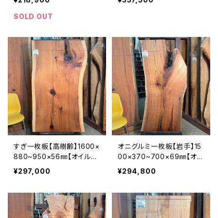
SOLD OUT
すぎ一枚板【高樹齢】1600×
オニグルミ一枚板【岩手】15
880~950×56㎜【オイル塗
00×370~700×69㎜【オイ
装 仕上げ済み】
ル塗装 仕上げ済み】
¥297,000
¥294,800