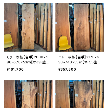
くり一枚板【岩手】2000×4
ニレ一枚板【岩手】2170×6
90~570×53㎜【オイル塗装
50~740×55㎜【オイル塗装
仕上げ済み】
仕上げ済み】
¥161,700
¥357,500