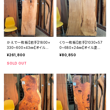
かえで一枚板【岩手】1800×
くり一枚板【岩手】1030×57
330~600×43㎜【オイル塗
0~680×24㎜【オイル塗装
装 仕上げ済み】
仕上げ済み】
¥261,800
¥80,850
SOLD OUT