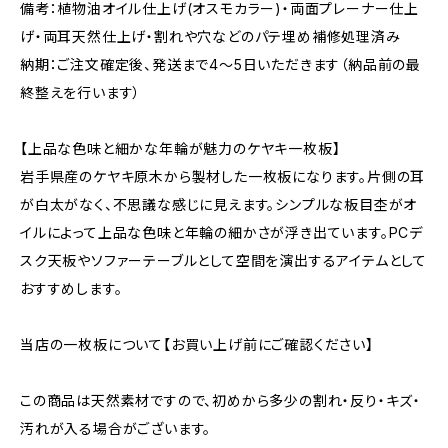
備考：植物油オイル仕上げ(オスモカラー)・両面プレーナー仕上
げ・両耳天然仕上げ・割れや穴などのパテ埋め補修処理済み
納期：ご注文確定後、発送まで4〜5日いただきます（納品前の最
終整えを行います）
【上品な色味と細かな年輪が魅力のケヤキ一枚板】
岩手県産のケヤキ原木から製材した一枚板になります。片側の耳
が白太がなく、不思議な感じに見えます。シンプルな板目杢がオ
イルによって上品な色味と年輪の細かさが浮き出ています。PCデ
スク天板やソファーテーブルとして空間を演出するアイテムとして
おすすめします。
当店の一枚板について【お買い上げ前にご確認ください】
この商品は天然素材ですので、初めから多少の割れ・反り・キズ・
汚れが入る場合がございます。