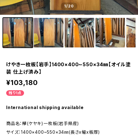
1
/20
けやき一枚板【岩手】1400×400~550×34㎜【オイル塗
装 仕上げ済み】
¥103,180
残り1点
International shipping available
商品名：欅(ケヤキ)一枚板(岩手県産)
サイズ：1400×400~550×34㎜(長さx幅x板厚)