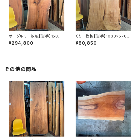
オニグルミ一枚板【岩手】1500×
くり一枚板【岩手】1030×570~
370~700×69㎜【オイル塗装
680×24㎜【オイル塗装 仕上げ
¥294,800
¥80,850
仕上げ済み】
済み】
その他の商品