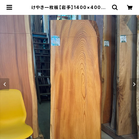
けやき一枚板【岩手】1400×400~5
50×34㎜【オイル塗装 仕上げ済み】
| 木の店さんもく