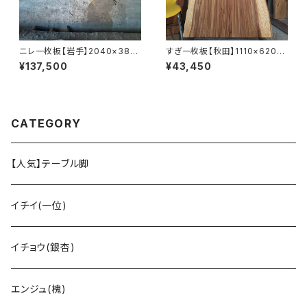
ニレ一枚板【岩手】2040×380
すぎ一枚板【秋田】1110×620~
~610×47㎜【オイル塗装 仕上
850×45㎜【オイル塗装 仕上げ
¥137,500
¥43,450
げ済み】
済み】
CATEGORY
【人気】テーブル脚
イチイ(一位)
イチョウ(銀杏)
エンジュ(槐)