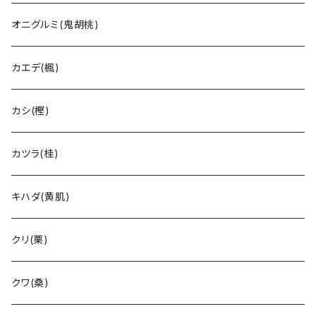
オニグルミ(鬼胡桃)
カエデ(楓)
カシ(樫)
カツラ(桂)
キハダ(黄肌)
クリ(栗)
クワ(桑)