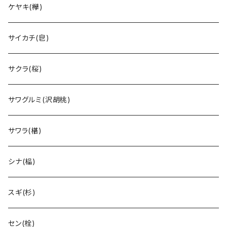
ケヤキ(欅)
サイカチ(皀)
サクラ(桜)
サワグルミ(沢胡桃)
サワラ(椹)
シナ(榀)
スギ(杉)
セン(栓)