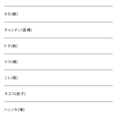
タモ(梻)
チャンチン(香椿)
トチ(栃)
ナラ(楢)
ニレ(楡)
ネズコ(鼠子)
ハンノキ(榛)