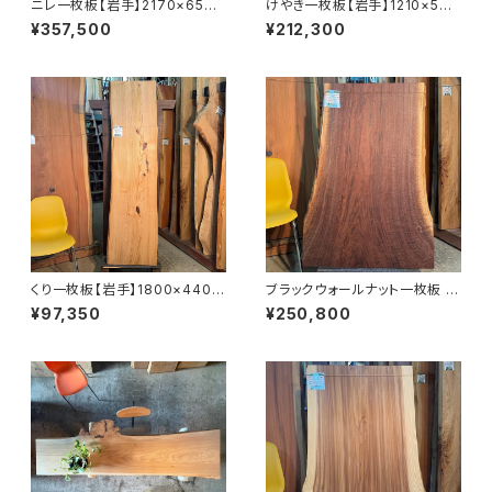
ニレ一枚板【岩手】2170×650~
けやき一枚板【岩手】1210×570
740×55㎜【オイル塗装 仕上げ
~780×48㎜【オイル塗装 仕上
¥357,500
¥212,300
済み】
げ済み】
くり一枚板【岩手】1800×440~
ブラックウォールナット一枚板 11
500×38㎜【オイル塗装 仕上げ
00×600~680×45㎜【オイル
¥97,350
¥250,800
済み】
塗装 仕上げ済み】