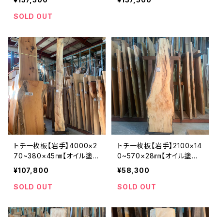
SOLD OUT
トチ一枚板【岩手】4000×2
トチ一枚板【岩手】2100×14
70~380×45㎜【オイル塗
0~570×28㎜【オイル塗装
装 仕上げ済み】
仕上げ済み】
¥107,800
¥58,300
SOLD OUT
SOLD OUT