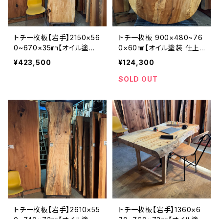
トチ一枚板【岩手】2150×56
トチ一枚板 900×480~76
0~670×35㎜【オイル塗装
0×60㎜【オイル塗装 仕上
仕上げ済み】
げ済み】
¥423,500
¥124,300
SOLD OUT
トチ一枚板【岩手】2610×55
トチ一枚板【岩手】1360×6