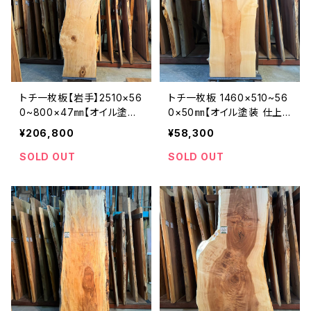
トチ一枚板【岩手】2510×56
トチ一枚板 1460×510~56
0~800×47㎜【オイル塗装
0×50㎜【オイル塗装 仕上
仕上げ済み】
げ済み】
¥206,800
¥58,300
SOLD OUT
SOLD OUT