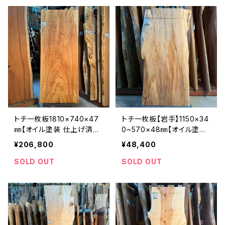
トチ一枚板1810×740×47
トチ一枚板【岩手】1150×34
㎜【オイル塗装 仕上げ済
0~570×48㎜【オイル塗装
み】
仕上げ済み】
¥206,800
¥48,400
SOLD OUT
SOLD OUT