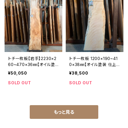
トチ一枚板【岩手】2230×2
トチ一枚板 1200×190~41
60~470×36㎜【オイル塗
0×38㎜【オイル塗装 仕上
装 仕上げ済み】
げ済み】
¥50,050
¥38,500
SOLD OUT
SOLD OUT
もっと見る