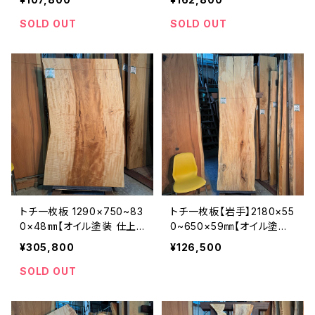
SOLD OUT
SOLD OUT
トチ一枚板 1290×750~83
トチ一枚板【岩手】2180×55
0×48㎜【オイル塗装 仕上
0~650×59㎜【オイル塗装
げ済み】
仕上げ済み】
¥305,800
¥126,500
SOLD OUT