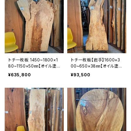
トチ一枚板 1450~1800×1
トチ一枚板【岩手】1600×3
80~1150×50㎜【オイル塗
00~650×38㎜【オイル塗
装 仕上げ済み】
装 仕上げ済み】
¥635,800
¥93,500