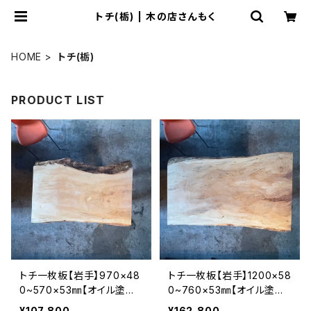
トチ(栃) | 木の店さんもく
HOME
トチ(栃)
PRODUCT LIST
トチ一枚板【岩手】970×48
トチ一枚板【岩手】1200×58
0~570×53㎜【オイル塗装
0~760×53㎜【オイル塗装
仕上げ済み】
仕上げ済み】
¥107,800
¥162,800