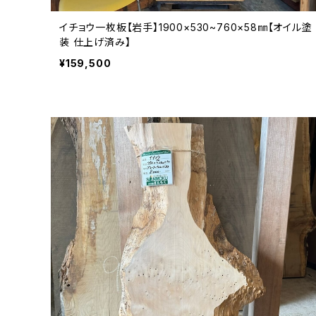
イチョウ一枚板【岩手】1900×530~760×58㎜【オイル塗
装 仕上げ済み】
¥159,500