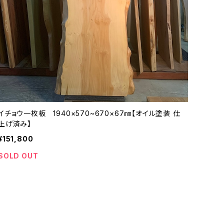
イチョウ一枚板 1940×570~670×67㎜【オイル塗装 仕
上げ済み】
¥151,800
SOLD OUT