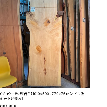
イチョウ一枚板【岩手】1910×590~770×76㎜【オイル塗
装 仕上げ済み】
¥187,000