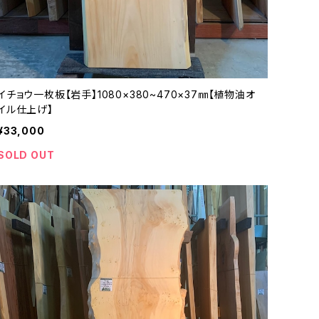
イチョウ一枚板【岩手】1080×380~470×37㎜【植物油オ
イル仕上げ】
¥33,000
SOLD OUT