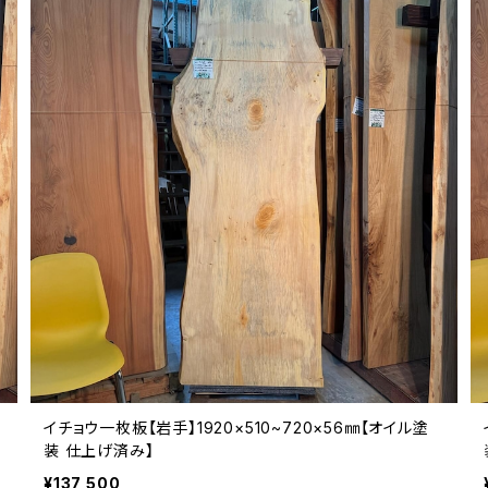
イチョウ一枚板【岩手】1920×510~720×56㎜【オイル塗
装 仕上げ済み】
¥137,500