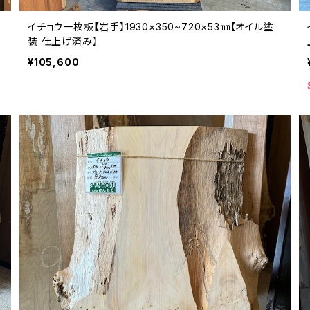
イチョウ一枚板【岩手】1930×350~720×53㎜【オイル塗
装 仕上げ済み】
¥105,600