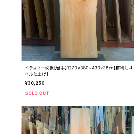
イチョウ一枚板【岩手】1270×380~430×38㎜【植物油オ
イル仕上げ】
¥30,250
SOLD OUT