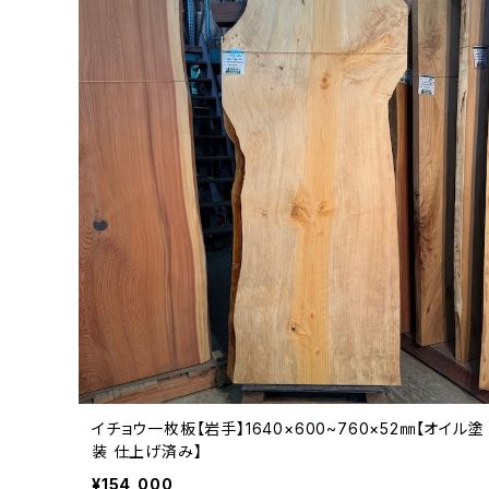
イチョウ一枚板【岩手】1640×600~760×52㎜【オイル塗
装 仕上げ済み】
¥154,000