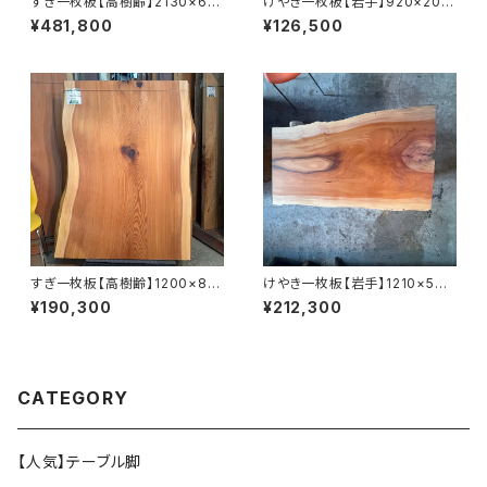
すぎ一枚板【高樹齢】2130×68
けやき一枚板【岩手】920×200
0~1020×65㎜【オイル塗装 仕
~630×33㎜【オイル塗装 仕上
¥481,800
¥126,500
上げ済み】
げ済み】
すぎ一枚板【高樹齢】1200×810
けやき一枚板【岩手】1210×570
~920×55㎜【オイル塗装 仕上
~780×48㎜【オイル塗装 仕上
¥190,300
¥212,300
げ済み】
げ済み】
CATEGORY
【人気】テーブル脚