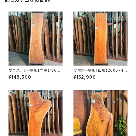
オニグルミ一枚板【岩手】1860×
けやき一枚板【山形】2000×44
410~610×45㎜【オイル塗装
0~480×58㎜【オイル塗装 仕
¥148,500
¥152,900
仕上げ済み】
上げ済み】