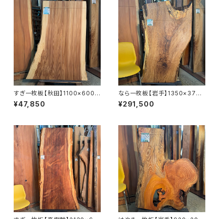
すぎ一枚板【秋田】1100×600~
なら一枚板【岩手】1350×370~
860×41㎜【オイル塗装 仕上げ
750×51㎜【オイル塗装 仕上げ
¥47,850
¥291,500
済み】
済み】