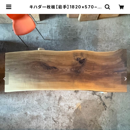
キハダ一枚板【岩手】1820×570~6
50×45㎜【オイル塗装 仕上げ済み】
| 木の店さんもく