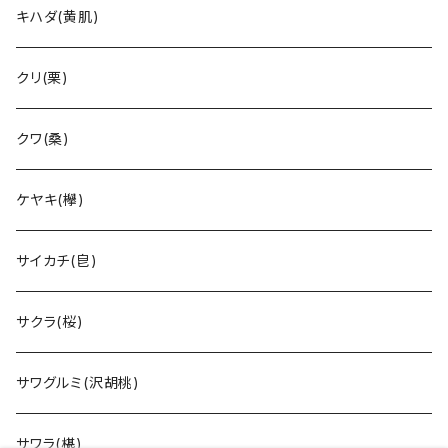
キハダ(黄肌)
クリ(栗)
クワ(桑)
ケヤキ(欅)
サイカチ(皀)
サクラ(桜)
サワグルミ(沢胡桃)
サワラ(椹)