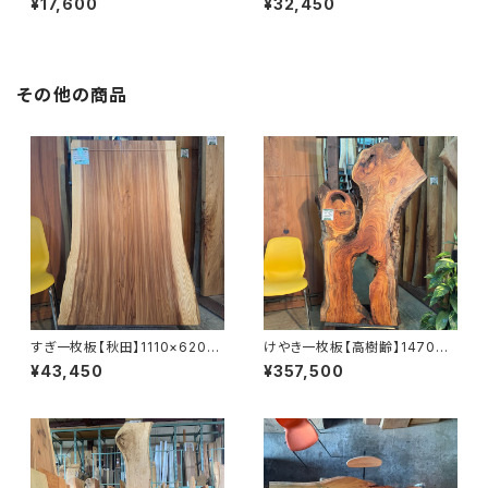
¥17,600
¥32,450
【プレーナー仕上げ＆木口カッ
【プレーナー仕上げ＆木口カッ
ト】
ト】
その他の商品
すぎ一枚板【秋田】1110×620~
けやき一枚板【高樹齢】1470×5
850×45㎜【オイル塗装 仕上げ
50~630×53㎜【オイル塗装 仕
¥43,450
¥357,500
済み】
上げ済み】