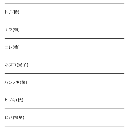
トチ(栃)
ナラ(楢)
ニレ(楡)
ネズコ(鼠子)
ハンノキ(榛)
ヒノキ(桧)
ヒバ(桧葉)