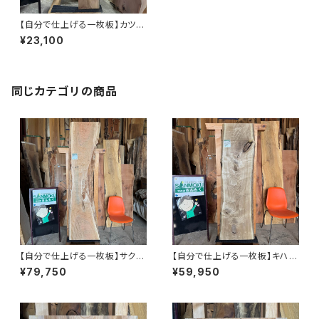
【自分で仕上げる一枚板】カツラ
【岩手】1490×160~240×52㎜
¥23,100
【プレーナー仕上げ＆木口カッ
ト】
同じカテゴリの商品
【自分で仕上げる一枚板】サクラ
【自分で仕上げる一枚板】キハダ
【岩手】2080×170~540×43
【岩手】1620×380~480×37
¥79,750
¥59,950
㎜【プレーナー仕上げ＆木口カッ
㎜【プレーナー仕上げ＆木口カッ
ト】
ト】