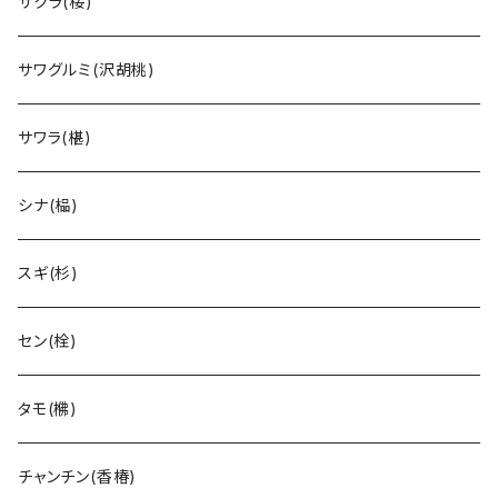
サクラ(桜)
サワグルミ(沢胡桃)
サワラ(椹)
シナ(榀)
スギ(杉)
セン(栓)
タモ(梻)
チャンチン(香椿)