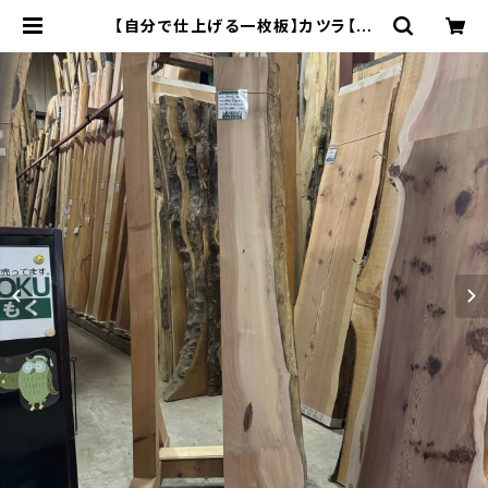
【自分で仕上げる一枚板】カツラ【岩
手】1490×160~240×52㎜【プレー
ナー仕上げ＆木口カット】 | 木の店さ
んもく