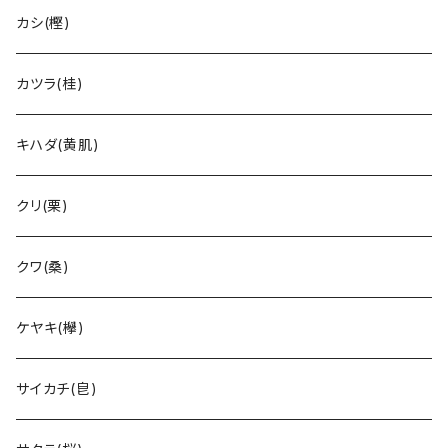
カシ(樫)
カツラ(桂)
キハダ(黄肌)
クリ(栗)
クワ(桑)
ケヤキ(欅)
サイカチ(皀)