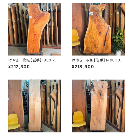
けやき一枚板【岩手】1880 ×44
けやき一枚板【岩手】1400×30
0~770×45㎜【オイル塗装 仕
0~780×45㎜【オイル塗装 仕
¥212,300
¥218,900
上げ済み】
上げ済み】