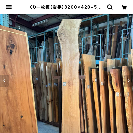
くり一枚板【岩手】3200×420~570
×45㎜【オイル塗装 仕上げ済み】 | 木
の店さんもく