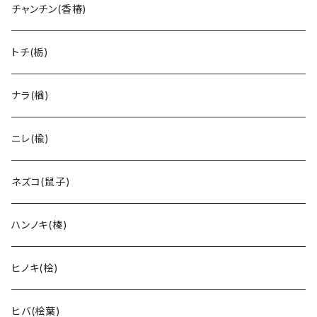
チャンチン(香椿)
トチ(栃)
ナラ(楢)
ニレ(楡)
ネズコ(鼠子)
ハンノキ(榛)
ヒノキ(桧)
ヒバ(桧葉)