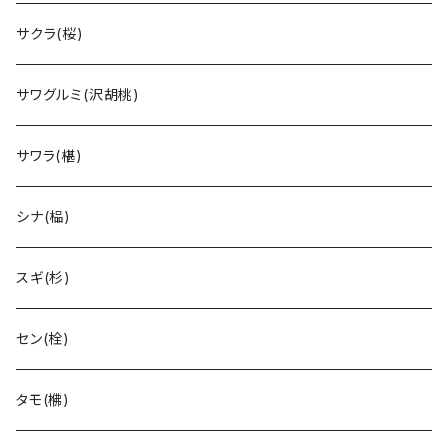
サクラ(桜)
サワグルミ(沢胡桃)
サワラ(椹)
シナ(榀)
スギ(杉)
セン(栓)
タモ(梻)