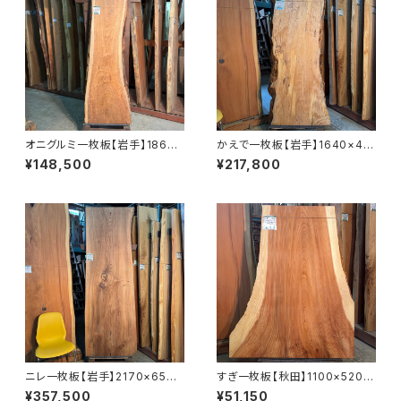
オニグルミ一枚板【岩手】1860×
かえで一枚板【岩手】1640×45
410~610×45㎜【オイル塗装
0~660×39㎜【オイル塗装 仕
¥148,500
¥217,800
仕上げ済み】
上げ済み】
ニレ一枚板【岩手】2170×650~
すぎ一枚板【秋田】1100×520~
740×55㎜【オイル塗装 仕上げ
900×40㎜【オイル塗装 仕上げ
¥357,500
¥51,150