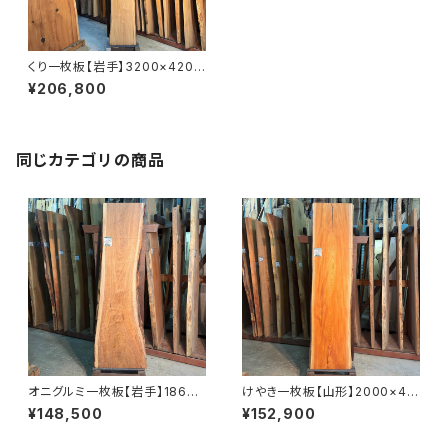
くり一枚板【岩手】3200×420~
570×45㎜【オイル塗装 仕上げ
¥206,800
済み】
同じカテゴリの商品
オニグルミ一枚板【岩手】1860×
けやき一枚板【山形】2000×44
410~610×45㎜【オイル塗装
0~480×58㎜【オイル塗装 仕
¥148,500
¥152,900
仕上げ済み】
上げ済み】