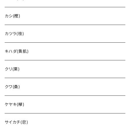
カシ(樫)
カツラ(桂)
キハダ(黄肌)
クリ(栗)
クワ(桑)
ケヤキ(欅)
サイカチ(皀)