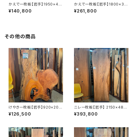
かえで一枚板【岩手】1950×40
かえで一枚板【岩手】1800×33
0~470×50㎜【オイル塗装 仕
0~600×43㎜【オイル塗装 仕
¥140,800
¥261,800
上げ済み】
上げ済み】
その他の商品
けやき一枚板【岩手】920×200
ニレ一枚板【岩手】 2150×480
~630×33㎜【オイル塗装 仕上
~740×55㎜【オイル塗装 仕上
¥126,500
¥393,800
げ済み】
げ済み】