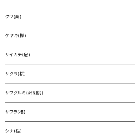
クワ(桑)
ケヤキ(欅)
サイカチ(皀)
サクラ(桜)
サワグルミ(沢胡桃)
サワラ(椹)
シナ(榀)