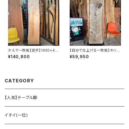
かえで一枚板【岩手】1950×40
【自分で仕上げる一枚板】キハダ
0~470×50㎜【オイル塗装 仕
【岩手】1620×380~480×37
¥140,800
¥59,950
上げ済み】
㎜【プレーナー仕上げ＆木口カッ
ト】
CATEGORY
【人気】テーブル脚
イチイ(一位)