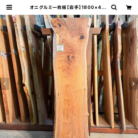
オニグルミ一枚板【岩手】1800×420
~540×48㎜【オイル塗装 仕上げ済
み】 | 木の店さんもく