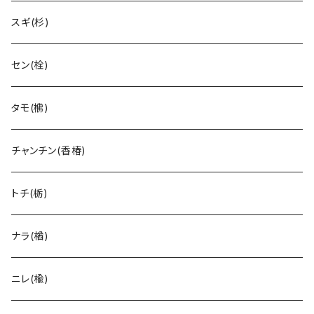
スギ(杉)
セン(栓)
タモ(梻)
チャンチン(香椿)
トチ(栃)
ナラ(楢)
ニレ(楡)