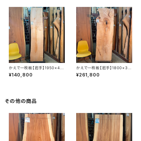
かえで一枚板【岩手】1950×40
かえで一枚板【岩手】1800×33
0~470×50㎜【オイル塗装 仕
0~600×43㎜【オイル塗装 仕
¥140,800
¥261,800
上げ済み】
上げ済み】
その他の商品