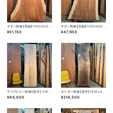
すぎ一枚板【秋田】1100×520~
すぎ一枚板【秋田】1100×600~
900×40㎜【オイル塗装 仕上げ
860×41㎜【オイル塗装 仕上げ
¥51,150
¥47,850
済み】
済み】
サワグルミ一枚板【岩手】 2180
キハダ一枚板【岩手】1930×43
×620~650×50㎜【オイル塗装
0~530×45㎜【オイル塗装 仕
¥94,600
¥214,500
仕上げ済み】
上げ済み】