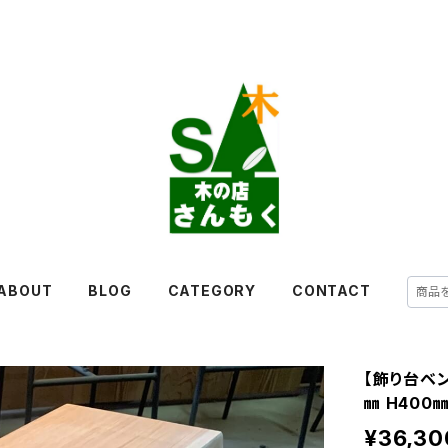
ABOUT
BLOG
CATEGORY
CONTACT
【飾り台ベン
㎜ H400
¥36,30