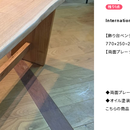
残り1点
Internatio
【飾り台ベン
770×250~
【両面プレー
◆両面プレ
◆オイル塗
こちらの商品