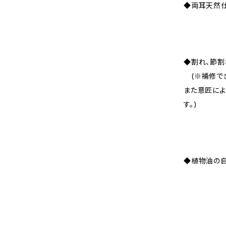
◆両耳天然
◆割れ、節割
(※補修でき
また意匠によ
す。)
◆植物油の自