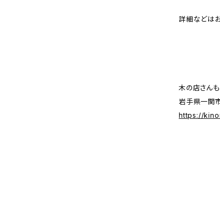
詳細などはお
木の店さんも
岩手県一関市
https://kin