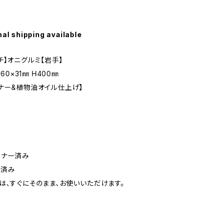
nal shipping available
チ】オニグルミ【岩手】
260×31㎜ H400㎜
ナー&植物油オイル仕上げ】
ーナー済み
装済み
は、すぐにそのまま、お使いいただけます。