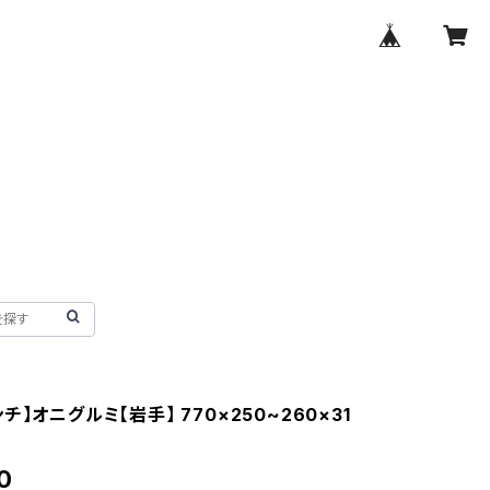
チ】オニグルミ【岩手】 770×250~260×31
㎜
0