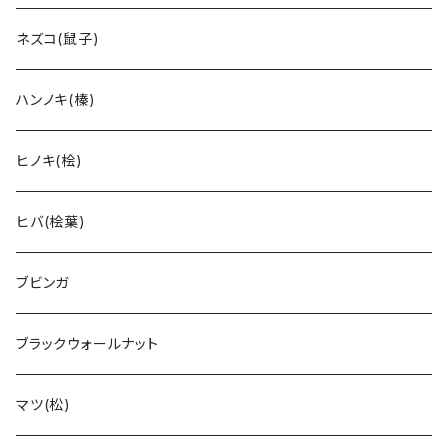
ネズコ(鼠子)
ハンノキ(榛)
ヒノキ(桧)
ヒバ(桧葉)
ブビンガ
ブラックウォールナット
マツ(松)