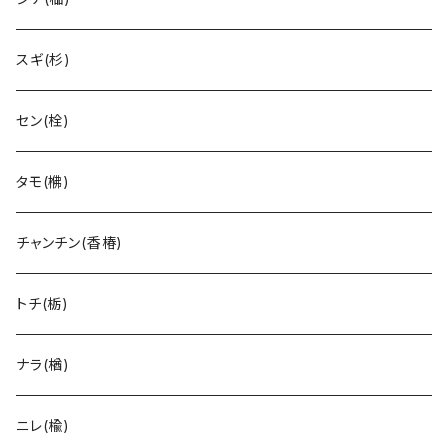
スギ(杉)
セン(栓)
タモ(梻)
チャンチン(香椿)
トチ(栃)
ナラ(楢)
ニレ(楡)