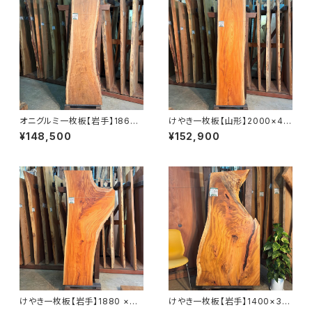
オニグルミ一枚板【岩手】1860×
けやき一枚板【山形】2000×44
410~610×45㎜【オイル塗装
0~480×58㎜【オイル塗装 仕
¥148,500
¥152,900
仕上げ済み】
上げ済み】
けやき一枚板【岩手】1880 ×44
けやき一枚板【岩手】1400×30
0~770×45㎜【オイル塗装 仕
0~780×45㎜【オイル塗装 仕