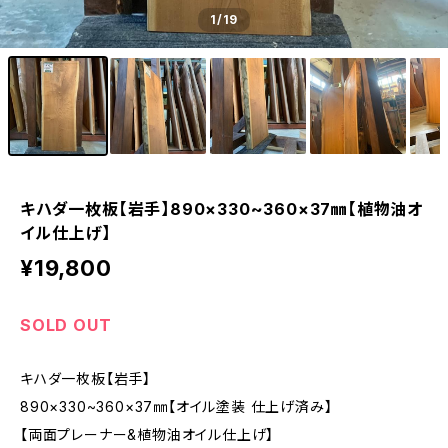
1
/19
キハダ一枚板【岩手】890×330~360×37㎜【植物油オ
イル仕上げ】
¥19,800
SOLD OUT
キハダ一枚板【岩手】
890×330~360×37㎜【オイル塗装 仕上げ済み】
【両面プレーナー&植物油オイル仕上げ】