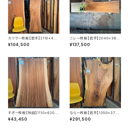
カツラ一枚板【岩手】2110×440
ニレ一枚板【岩手】2040×380
~560×35㎜【オイル塗装 仕上
~610×47㎜【オイル塗装 仕上
¥104,500
¥137,500
げ済み】
げ済み】
すぎ一枚板【秋田】1110×620~
なら一枚板【岩手】1350×370~
850×45㎜【オイル塗装 仕上げ
750×51㎜【オイル塗装 仕上げ
¥43,450
¥291,500
済み】
済み】