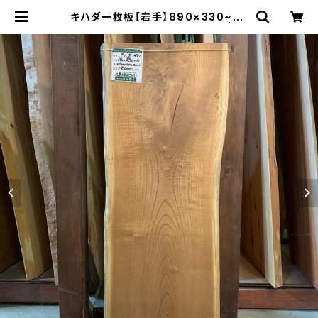
キハダ一枚板【岩手】890×330~36
0×37㎜【植物油オイル仕上げ】 | 木
の店さんもく