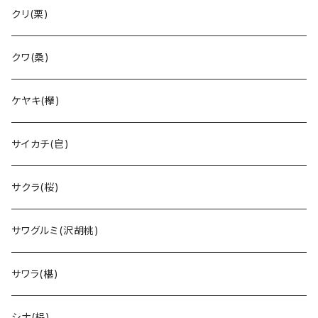
クリ(栗)
クワ(桑)
ケヤキ(欅)
サイカチ(皀)
サクラ(桜)
サワグルミ(沢胡桃)
サワラ(椹)
シナ(榀)