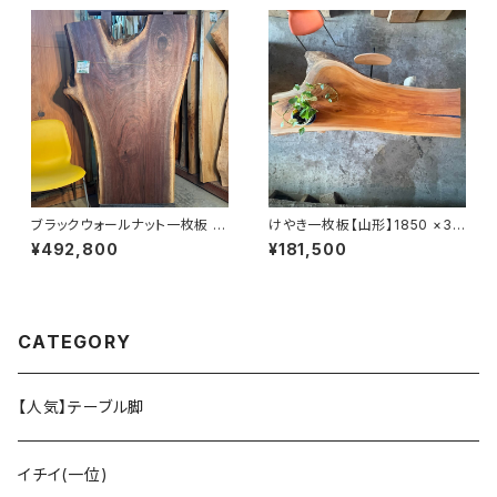
ブラックウォールナット一枚板 1
けやき一枚板【山形】1850 ×36
470~1510×600~1030×43
0~680×53㎜【オイル塗装 仕
¥492,800
¥181,500
㎜【オイル塗装 仕上げ済み】
上げ済み】
CATEGORY
【人気】テーブル脚
イチイ(一位)