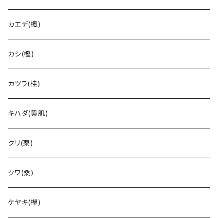
カエデ(楓)
カシ(樫)
カツラ(桂)
キハダ(黄肌)
クリ(栗)
クワ(桑)
ケヤキ(欅)