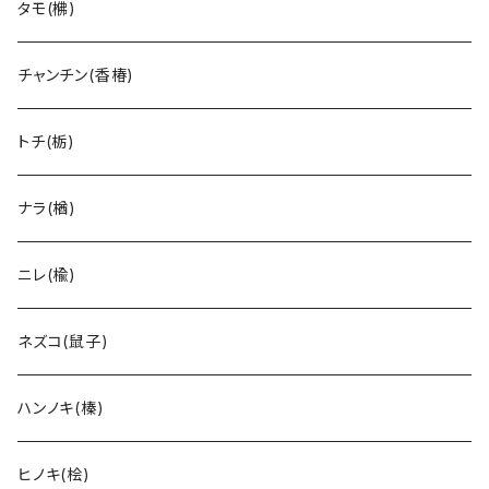
タモ(梻)
チャンチン(香椿)
トチ(栃)
ナラ(楢)
ニレ(楡)
ネズコ(鼠子)
ハンノキ(榛)
ヒノキ(桧)