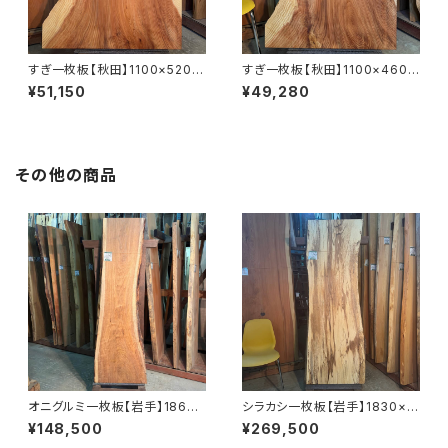
すぎ一枚板【秋田】1100×520~
すぎ一枚板【秋田】1100×460~
900×40㎜【オイル塗装 仕上げ
850×37㎜【オイル塗装 仕上げ
¥51,150
¥49,280
済み】
済み】
その他の商品
オニグルミ一枚板【岩手】1860×
シラカシ一枚板【岩手】1830×5
410~610×45㎜【オイル塗装
70~650×56㎜【オイル塗装 仕
¥148,500
¥269,500
仕上げ済み】
上げ済み】