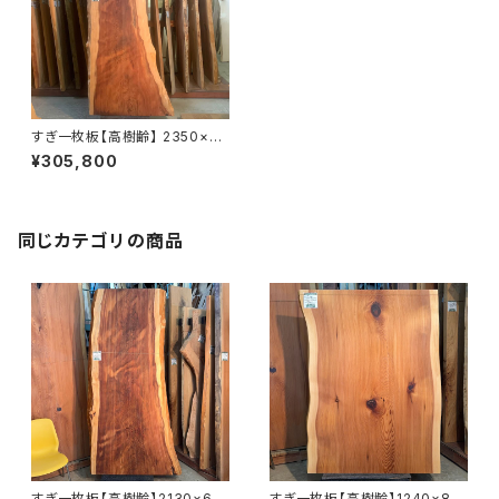
すぎ一枚板【高樹齢】 2350×50
0~1030×48㎜【植物油オイル
¥305,800
仕上げ】
同じカテゴリの商品
すぎ一枚板【高樹齢】2130×68
すぎ一枚板【高樹齢】1240×88