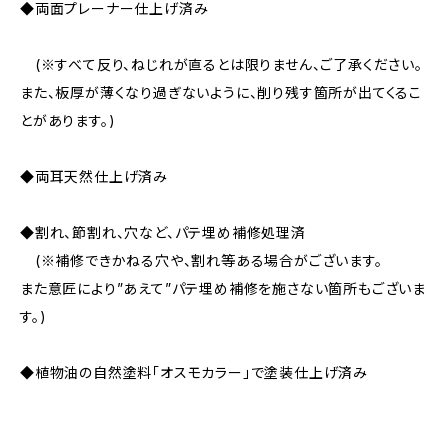
◆両面プレーナー仕上げ済み
(※すべて反り、ねじれが直るとは限りません、ご了承ください。
また、板厚が薄くなり過ぎないように、削り残す箇所が出てくるこ
とがあります。)
◆両耳天然仕上げ済み
◆割れ、節割れ、穴など、パテ埋め補修処理済
(※補修できかねる穴や、割れ等ある場合がございます。
また意匠により”あえて”パテ埋め補修を施さない箇所もございま
す。)
◆植物油の自然塗料「オスモカラー」で塗装仕上げ済み