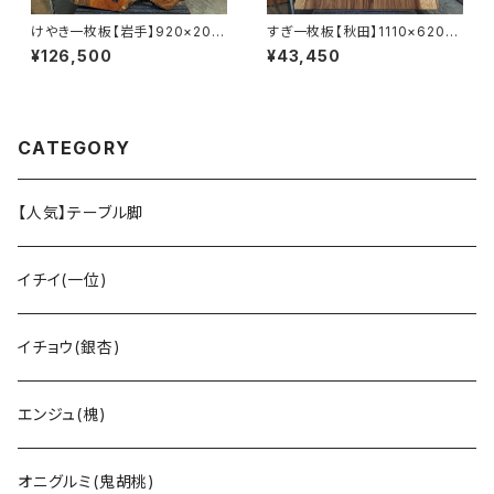
けやき一枚板【岩手】920×200
すぎ一枚板【秋田】1110×620~
~630×33㎜【オイル塗装 仕上
850×45㎜【オイル塗装 仕上げ
¥126,500
¥43,450
げ済み】
済み】
CATEGORY
【人気】テーブル脚
イチイ(一位)
イチョウ(銀杏)
エンジュ(槐)
オニグルミ(鬼胡桃)