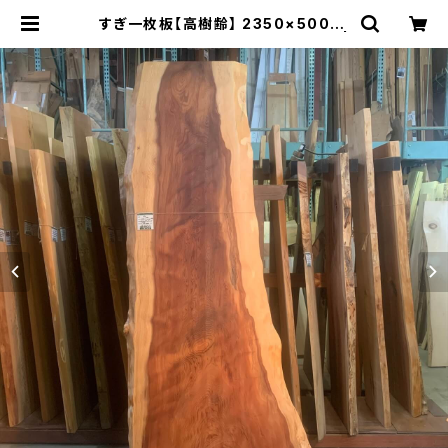
すぎ一枚板【高樹齢】 2350×500~1
030×48㎜【植物油オイル仕上げ】 |
木の店さんもく