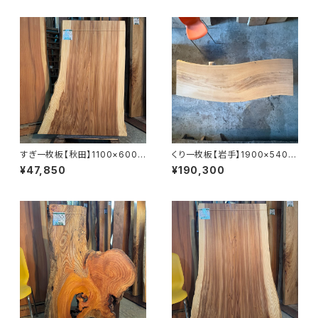
すぎ一枚板【秋田】1100×600~
くり一枚板【岩手】1900×540~
860×41㎜【オイル塗装 仕上げ
610×48㎜【オイル塗装 仕上げ
¥47,850
¥190,300
済み】
済み】