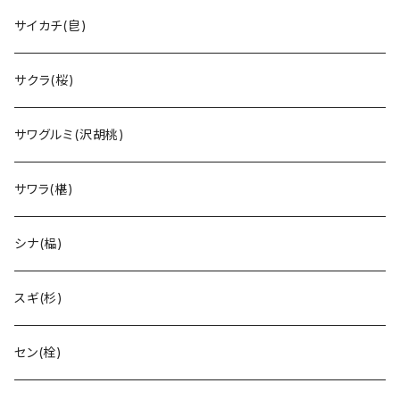
サイカチ(皀)
サクラ(桜)
サワグルミ(沢胡桃)
サワラ(椹)
シナ(榀)
スギ(杉)
セン(栓)