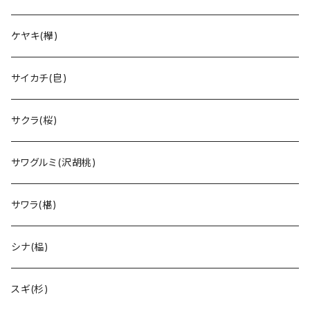
ケヤキ(欅)
サイカチ(皀)
サクラ(桜)
サワグルミ(沢胡桃)
サワラ(椹)
シナ(榀)
スギ(杉)