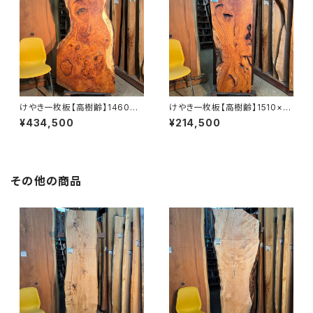
けやき一枚板【高樹齢】1460×3
けやき一枚板【高樹齢】1510×16
80~740×45㎜【オイル塗装 仕
0~560×48㎜【オイル塗装 仕
¥434,500
¥214,500
上げ済み】
上げ済み】
その他の商品