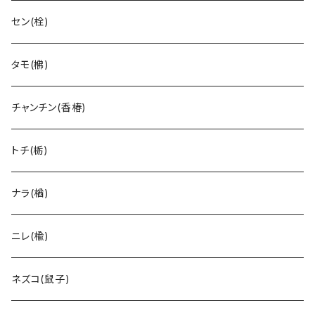
セン(栓)
タモ(梻)
チャンチン(香椿)
トチ(栃)
ナラ(楢)
ニレ(楡)
ネズコ(鼠子)