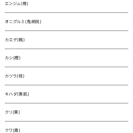
エンジュ(槐)
オニグルミ(鬼胡桃)
カエデ(楓)
カシ(樫)
カツラ(桂)
キハダ(黄肌)
クリ(栗)
クワ(桑)