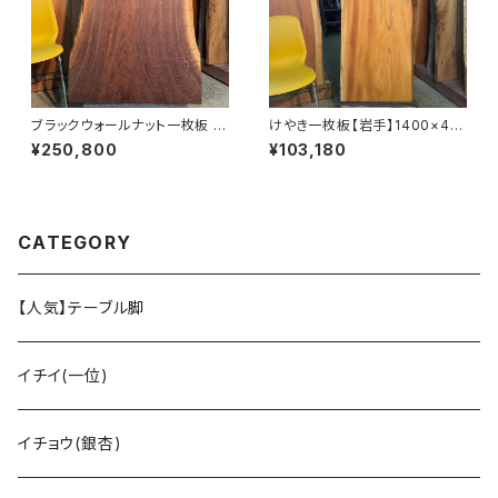
ブラックウォールナット一枚板 11
けやき一枚板【岩手】1400×40
00×600~680×45㎜【オイル
0~550×34㎜【オイル塗装 仕
¥250,800
¥103,180
塗装 仕上げ済み】
上げ済み】
CATEGORY
【人気】テーブル脚
イチイ(一位)
イチョウ(銀杏)