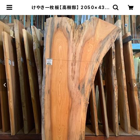
けやき一枚板【高樹齢】 2050×430
~900×45㎜【植物油オイル仕上げ】
| 木の店さんもく