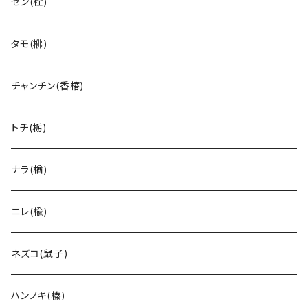
セン(栓)
タモ(梻)
チャンチン(香椿)
トチ(栃)
ナラ(楢)
ニレ(楡)
ネズコ(鼠子)
ハンノキ(榛)