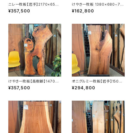
ニレ一枚板【岩手】2170×650~
けやき一枚板 1380×680~78
740×55㎜【オイル塗装 仕上げ
0×27㎜【オイル塗装 仕上げ済
¥357,500
¥162,800
済み】
み】
けやき一枚板【高樹齢】1470×5
オニグルミ一枚板【岩手】1500×
50~630×53㎜【オイル塗装 仕
370~700×69㎜【オイル塗装
¥357,500
¥294,800
上げ済み】
仕上げ済み】