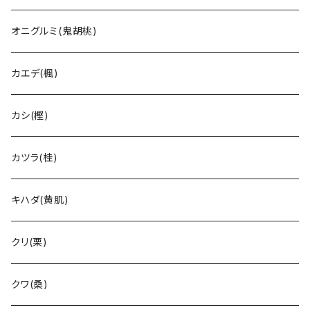
オニグルミ(鬼胡桃)
カエデ(楓)
カシ(樫)
カツラ(桂)
キハダ(黄肌)
クリ(栗)
クワ(桑)