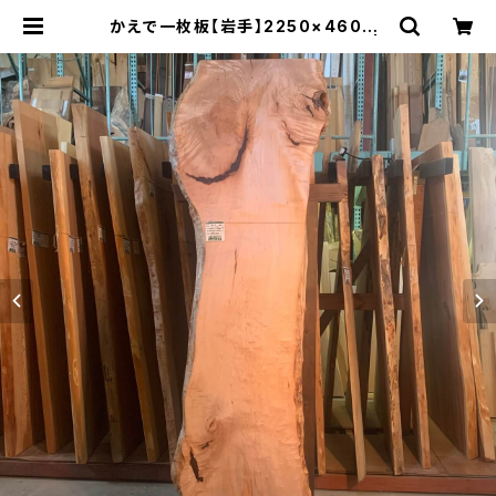
かえで一枚板【岩手】2250×460~7
00×63㎜【植物油オイル仕上げ】 |
木の店さんもく