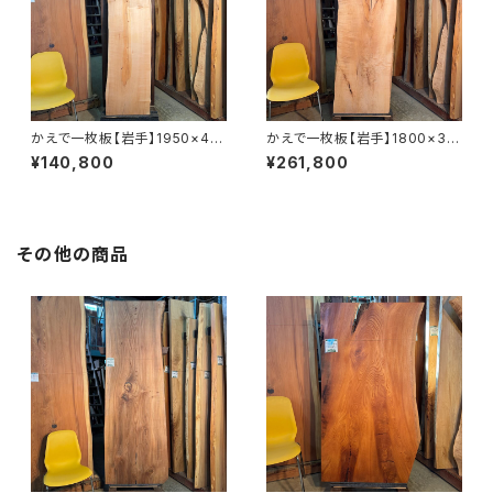
かえで一枚板【岩手】1950×40
かえで一枚板【岩手】1800×33
0~470×50㎜【オイル塗装 仕
0~600×43㎜【オイル塗装 仕
¥140,800
¥261,800
上げ済み】
上げ済み】
その他の商品