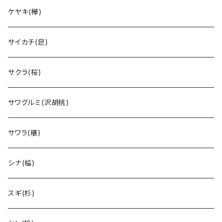
ケヤキ(欅)
サイカチ(皀)
サクラ(桜)
サワグルミ(沢胡桃)
サワラ(椹)
シナ(榀)
スギ(杉)