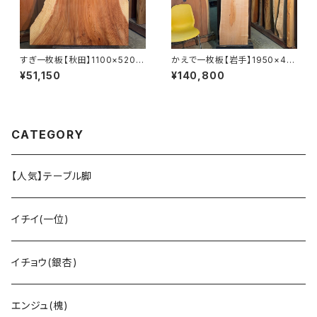
すぎ一枚板【秋田】1100×520~
かえで一枚板【岩手】1950×40
900×40㎜【オイル塗装 仕上げ
0~470×50㎜【オイル塗装 仕
¥51,150
¥140,800
済み】
上げ済み】
CATEGORY
【人気】テーブル脚
イチイ(一位)
イチョウ(銀杏)
エンジュ(槐)