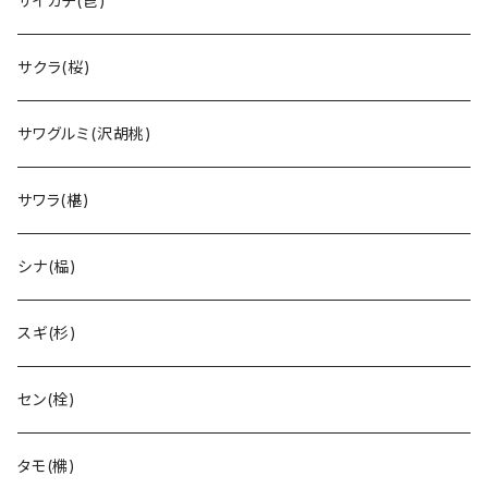
サイカチ(皀)
サクラ(桜)
サワグルミ(沢胡桃)
サワラ(椹)
シナ(榀)
スギ(杉)
セン(栓)
タモ(梻)