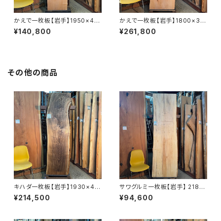
かえで一枚板【岩手】1950×40
かえで一枚板【岩手】1800×33
0~470×50㎜【オイル塗装 仕
0~600×43㎜【オイル塗装 仕
¥140,800
¥261,800
上げ済み】
上げ済み】
その他の商品
キハダ一枚板【岩手】1930×43
サワグルミ一枚板【岩手】 2180
0~530×45㎜【オイル塗装 仕
×620~650×50㎜【オイル塗装
¥214,500
¥94,600
上げ済み】
仕上げ済み】