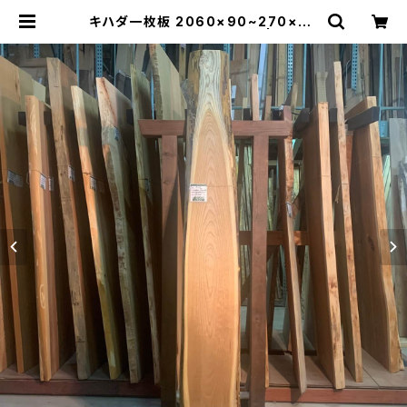
キハダ一枚板 2060×90~270×36
㎜【オイル塗装 仕上げ済み】 | 木の店
さんもく