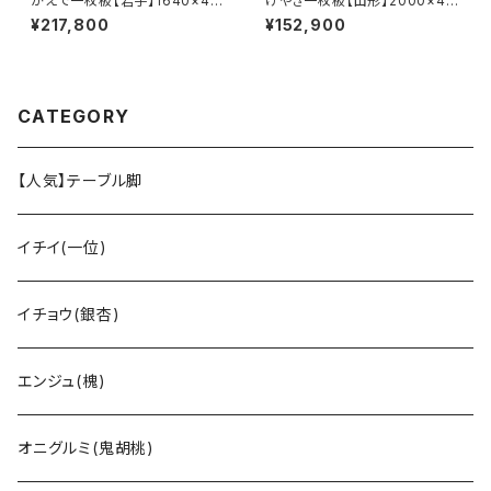
かえで一枚板【岩手】1640×45
けやき一枚板【山形】2000×44
0~660×39㎜【オイル塗装 仕
0~480×58㎜【オイル塗装 仕
¥217,800
¥152,900
上げ済み】
上げ済み】
CATEGORY
【人気】テーブル脚
イチイ(一位)
イチョウ(銀杏)
エンジュ(槐)
オニグルミ(鬼胡桃)