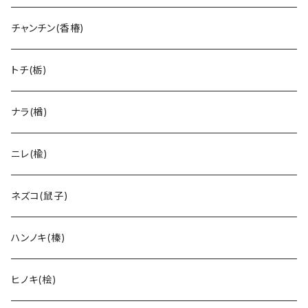
チャンチン(香椿)
トチ(栃)
ナラ(楢)
ニレ(楡)
ネズコ(鼠子)
ハンノキ(榛)
ヒノキ(桧)