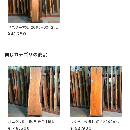
キハダ一枚板 2060×90~270
×36㎜【オイル塗装 仕上げ済
¥41,250
み】
同じカテゴリの商品
オニグルミ一枚板【岩手】1860×
けやき一枚板【山形】2000×44
410~610×45㎜【オイル塗装
0~480×58㎜【オイル塗装 仕
¥148,500
¥152,900