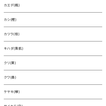
カエデ(楓)
カシ(樫)
カツラ(桂)
キハダ(黄肌)
クリ(栗)
クワ(桑)
ケヤキ(欅)