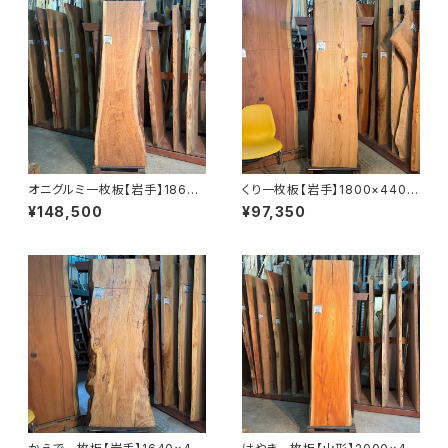
オニグルミ一枚板【岩手】1860×
くり一枚板【岩手】1800×440~
410~610×45㎜【オイル塗装
500×38㎜【オイル塗装 仕上げ
¥148,500
¥97,350
仕上げ済み】
済み】