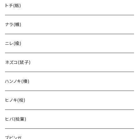
トチ(栃)
ナラ(楢)
ニレ(楡)
ネズコ(鼠子)
ハンノキ(榛)
ヒノキ(桧)
ヒバ(桧葉)
ブビンガ