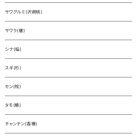
サワグルミ(沢胡桃)
サワラ(椹)
シナ(榀)
スギ(杉)
セン(栓)
タモ(梻)
チャンチン(香椿)