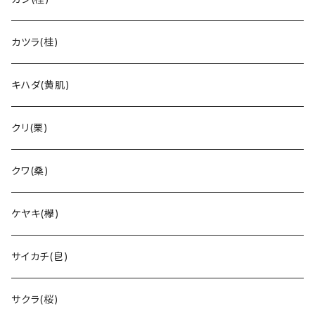
カツラ(桂)
キハダ(黄肌)
クリ(栗)
クワ(桑)
ケヤキ(欅)
サイカチ(皀)
サクラ(桜)