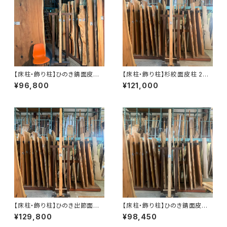
【床柱・飾り柱】ひのき錆面皮
【床柱・飾り柱】杉絞面皮柱 295
柱 3000×115×115㎜【オイル
0×105×105㎜【植物油オイル仕
¥96,800
¥121,000
塗装 仕上げ済み】
上げ】
【床柱・飾り柱】ひのき出節面皮
【床柱・飾り柱】ひのき錆面皮
柱 3040×105×105㎜ 末口8
柱 3000×115×115㎜【オイル
¥129,800
¥98,450
5φ㎜【植物油オイル仕上げ】
塗装 仕上げ済み】