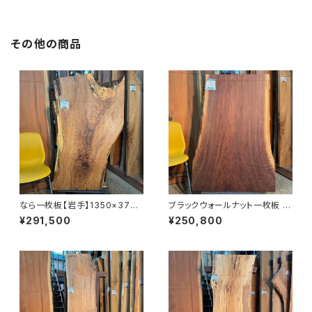
その他の商品
なら一枚板【岩手】1350×370~
ブラックウォールナット一枚板 11
750×51㎜【オイル塗装 仕上げ
00×600~680×45㎜【オイル
¥291,500
¥250,800
済み】
塗装 仕上げ済み】