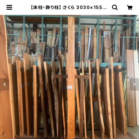
【床柱・飾り柱】 さくら 3030×155×1
55㎜【オイル塗装 仕上げ済み】 | 木
の店さんもく