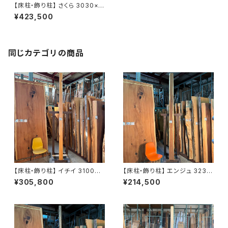
【床柱・飾り柱】 さくら 3030×1
55×155㎜【オイル塗装 仕上げ
¥423,500
済み】
同じカテゴリの商品
【床柱・飾り柱】 イチイ 3100×1
【床柱・飾り柱】 エンジュ 3230
25×130㎜【オイル塗装 仕上げ
×170×180㎜【オイル塗装 仕上
¥305,800
¥214,500
済み】
げ済み】