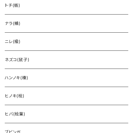
トチ(栃)
ナラ(楢)
ニレ(楡)
ネズコ(鼠子)
ハンノキ(榛)
ヒノキ(桧)
ヒバ(桧葉)
ブビンガ