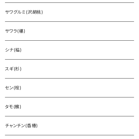
サワグルミ(沢胡桃)
サワラ(椹)
シナ(榀)
スギ(杉)
セン(栓)
タモ(梻)
チャンチン(香椿)