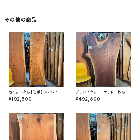
その他の商品
さくら一枚板【岩手】1920×470
ブラックウォールナット一枚板 1
~570×56㎜【オイル塗装 仕上
470~1510×600~1030×43
¥192,500
¥492,800
げ済み】
㎜【オイル塗装 仕上げ済み】