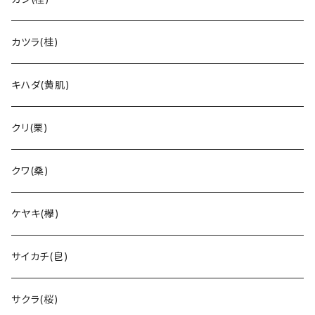
カツラ(桂)
キハダ(黄肌)
クリ(栗)
クワ(桑)
ケヤキ(欅)
サイカチ(皀)
サクラ(桜)