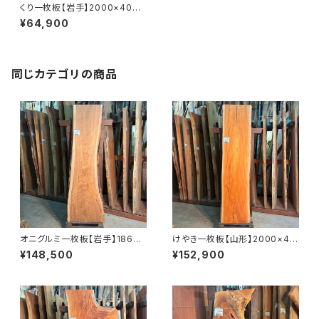
くり一枚板【岩手】2000×400~
420×47㎜【オイル塗装 仕上げ
¥64,900
済み】
同じカテゴリの商品
オニグルミ一枚板【岩手】1860×
けやき一枚板【山形】2000×44
410~610×45㎜【オイル塗装
0~480×58㎜【オイル塗装 仕
¥148,500
¥152,900
仕上げ済み】
上げ済み】