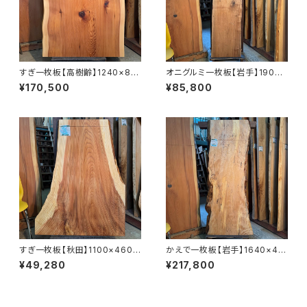
すぎ一枚板【高樹齢】1240×88
オニグルミ一枚板【岩手】1900×
0~920×55㎜【オイル塗装 仕上
400~500×45㎜【オイル塗装
¥170,500
¥85,800
げ済み】
仕上げ済み】
すぎ一枚板【秋田】1100×460~
かえで一枚板【岩手】1640×45
850×37㎜【オイル塗装 仕上げ
0~660×39㎜【オイル塗装 仕
¥49,280
¥217,800
済み】
上げ済み】