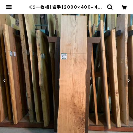
くり一枚板【岩手】2000×400~420
×47㎜【オイル塗装 仕上げ済み】 | 木
の店さんもく