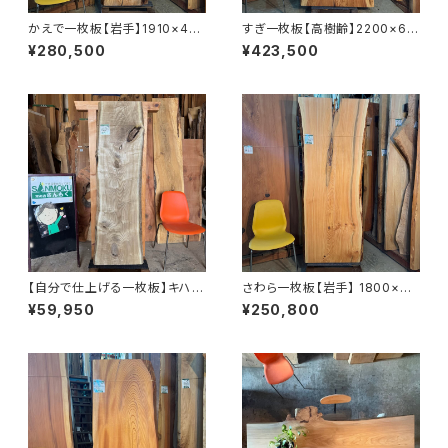
かえで一枚板【岩手】1910×410
すぎ一枚板【高樹齢】2200×67
~730×55㎜【オイル塗装 仕上
0~920×56㎜【オイル塗装 仕
¥280,500
¥423,500
げ済み】
上げ済み】
【自分で仕上げる一枚板】キハダ
さわら一枚板【岩手】 1800×60
【岩手】1620×380~480×37
0~770×48㎜【オイル塗装 仕
¥59,950
¥250,800
㎜【プレーナー仕上げ＆木口カッ
上げ済み】
ト】