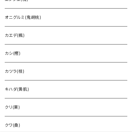
オニグルミ(鬼胡桃)
カエデ(楓)
カシ(樫)
カツラ(桂)
キハダ(黄肌)
クリ(栗)
クワ(桑)