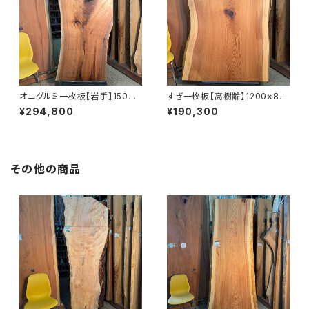
オニグルミ一枚板【岩手】1500×
すぎ一枚板【高樹齢】1200×810
370~700×69㎜【オイル塗装
~920×55㎜【オイル塗装 仕上
¥294,800
¥190,300
仕上げ済み】
げ済み】
その他の商品