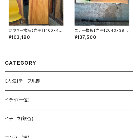
けやき一枚板【岩手】1400×40
ニレ一枚板【岩手】2040×380
0~550×34㎜【オイル塗装 仕
~610×47㎜【オイル塗装 仕上
¥103,180
¥137,500
上げ済み】
げ済み】
CATEGORY
【人気】テーブル脚
イチイ(一位)
イチョウ(銀杏)
エンジュ(槐)