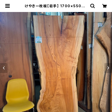
けやき一枚板【岩手】 1700×550~8
00×47㎜【オイル塗装 仕上げ済み】
| 木の店さんもく