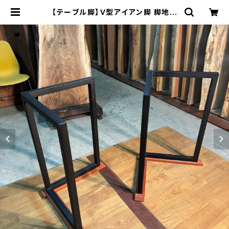
【テーブル脚】Ｖ型アイアン脚 脚地グ
ランデ【平板カリン材】H685 W495
~665 D415~585㎜ | 木の店さんも
く