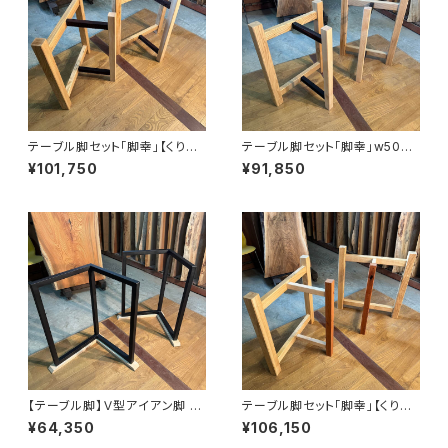
テーブル脚セット「脚幸」【くり＆
テーブル脚セット「脚幸」w500
ウェンジ＆かえで】【オイル塗装
【くり＆キハダ＆コクタン＆かえ
¥101,750
¥91,850
仕上げ済み】
で】【オイル塗装 仕上げ済み】
【テーブル脚】Ｖ型アイアン脚 脚
テーブル脚セット「脚幸」【くり＆
地グランデ【平板カエデ材】H68
かえで＆カリン】【オイル塗装 仕
¥64,350
¥106,150
8 W585~670 D415~500㎜
上げ済み】