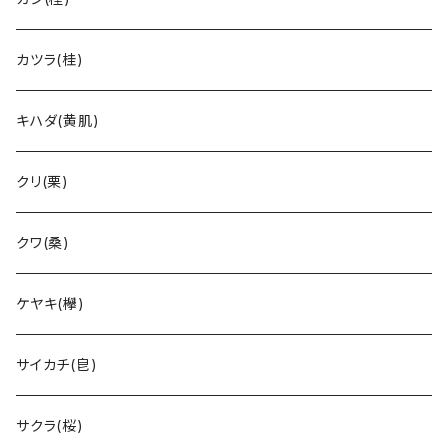
カツラ(桂)
キハダ(黄肌)
クリ(栗)
クワ(桑)
ケヤキ(欅)
サイカチ(皀)
サクラ(桜)