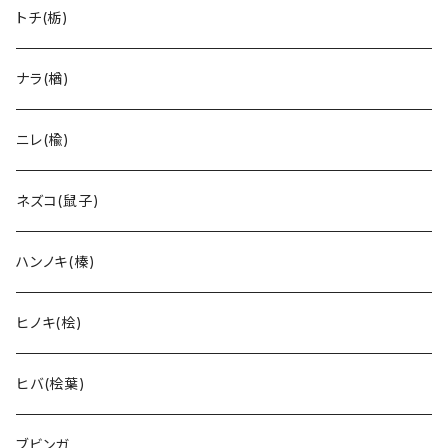
トチ(栃)
ナラ(楢)
ニレ(楡)
ネズコ(鼠子)
ハンノキ(榛)
ヒノキ(桧)
ヒバ(桧葉)
ブビンガ