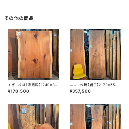
その他の商品
すぎ一枚板【高樹齢】1240×88
ニレ一枚板【岩手】2170×650~
0~920×55㎜【オイル塗装 仕上
740×55㎜【オイル塗装 仕上げ
¥170,500
¥357,500
げ済み】
済み】