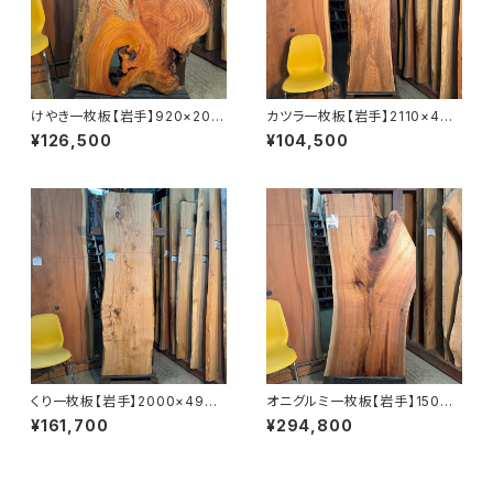
けやき一枚板【岩手】920×200
カツラ一枚板【岩手】2110×440
~630×33㎜【オイル塗装 仕上
~560×35㎜【オイル塗装 仕上
¥126,500
¥104,500
げ済み】
げ済み】
くり一枚板【岩手】2000×490~
オニグルミ一枚板【岩手】1500×
570×53㎜【オイル塗装 仕上げ
370~700×69㎜【オイル塗装
¥161,700
¥294,800
済み】
仕上げ済み】