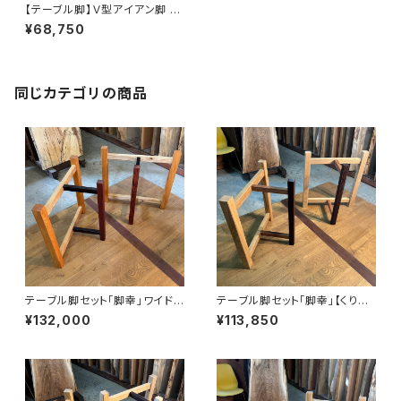
【テーブル脚】Ｖ型アイアン脚 脚
地グランデ【平板カリン材】H68
¥68,750
5 W495~665 D415~585㎜
同じカテゴリの商品
テーブル脚セット「脚幸」ワイド
テーブル脚セット「脚幸」【くり＆
【ケヤキ＆クリ＆コクタン＆ブビ
キハダ＆カリン＆ウェンジ】【オイ
¥132,000
¥113,850
ンガ】【オイル塗装 仕上げ済み】
ル塗装 仕上げ済み】