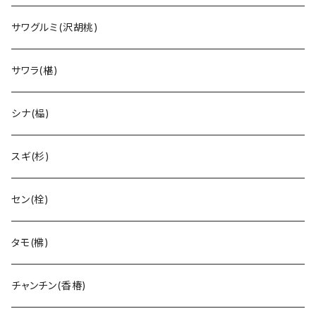
サワグルミ(沢胡桃)
サワラ(椹)
シナ(榀)
スギ(杉)
セン(栓)
タモ(梻)
チャンチン(香椿)