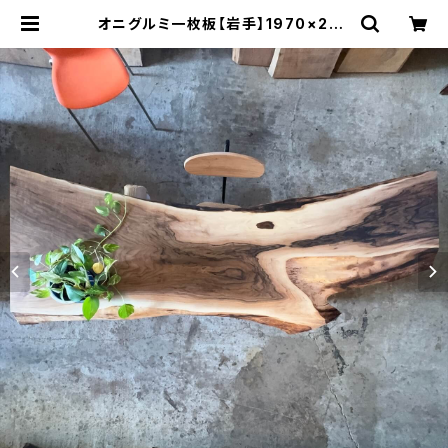
オニグルミ一枚板【岩手】1970×220
~640×57㎜【オイル塗装 仕上げ済
み】 | 木の店さんもく