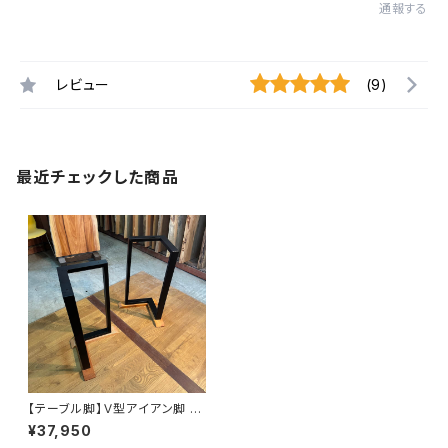
通報する
レビュー
(9)
最近チェックした商品
【テーブル脚】Ｖ型アイアン脚 脚
地【平板ケヤキ材】H695 W410
¥37,950
~530 D290~410㎜