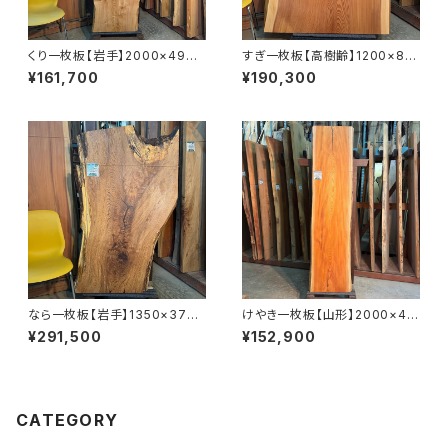
くり一枚板【岩手】2000×490~
すぎ一枚板【高樹齢】1200×810
570×53㎜【オイル塗装 仕上げ
~920×55㎜【オイル塗装 仕上
¥161,700
¥190,300
済み】
げ済み】
なら一枚板【岩手】1350×370~
けやき一枚板【山形】2000×44
750×51㎜【オイル塗装 仕上げ
0~480×58㎜【オイル塗装 仕
¥291,500
¥152,900
済み】
上げ済み】
CATEGORY