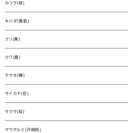
カツラ(桂)
キハダ(黄肌)
クリ(栗)
クワ(桑)
ケヤキ(欅)
サイカチ(皀)
サクラ(桜)
サワグルミ(沢胡桃)