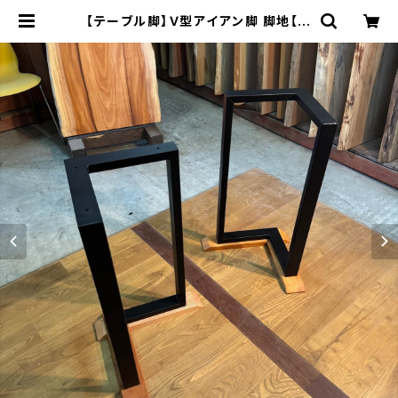
【テーブル脚】Ｖ型アイアン脚 脚地【平
板ケヤキ材】H695 W410~530 D2
90~410㎜ | 木の店さんもく