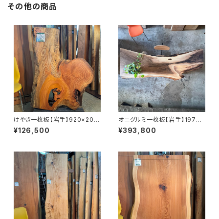
その他の商品
けやき一枚板【岩手】920×200
オニグルミ一枚板【岩手】1970×
~630×33㎜【オイル塗装 仕上
220~640×57㎜【オイル塗装
¥126,500
¥393,800
げ済み】
仕上げ済み】