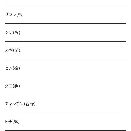
サワラ(椹)
シナ(榀)
スギ(杉)
セン(栓)
タモ(梻)
チャンチン(香椿)
トチ(栃)