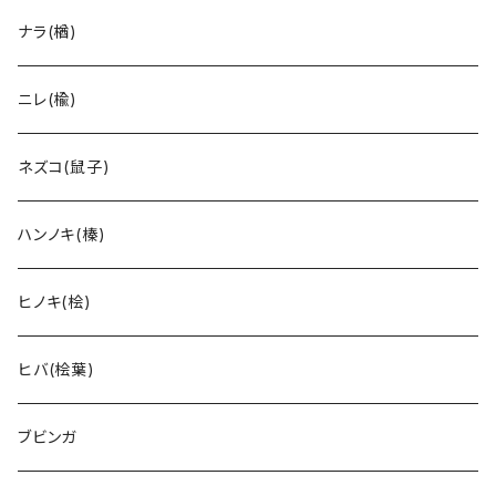
ナラ(楢)
ニレ(楡)
ネズコ(鼠子)
ハンノキ(榛)
ヒノキ(桧)
ヒバ(桧葉)
ブビンガ