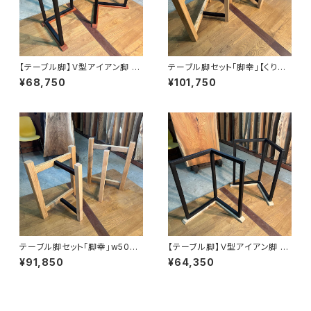
【テーブル脚】Ｖ型アイアン脚 脚
テーブル脚セット「脚幸」【くり＆
地グランデ【平板カリン材】H68
ウェンジ＆かえで】【オイル塗装
¥68,750
¥101,750
5 W495~665 D415~585㎜
仕上げ済み】
テーブル脚セット「脚幸」w500
【テーブル脚】Ｖ型アイアン脚 脚
【くり＆キハダ＆コクタン＆かえ
地グランデ【平板カエデ材】H68
¥91,850
¥64,350
で】【オイル塗装 仕上げ済み】
8 W585~670 D415~500㎜