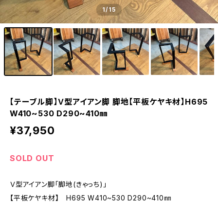
1
/15
【テーブル脚】Ｖ型アイアン脚 脚地【平板ケヤキ材】H695
W410~530 D290~410㎜
¥37,950
SOLD OUT
Ｖ型アイアン脚「脚地(きゃっち)」
【平板ケヤキ材】 H695 W410~530 D290~410㎜