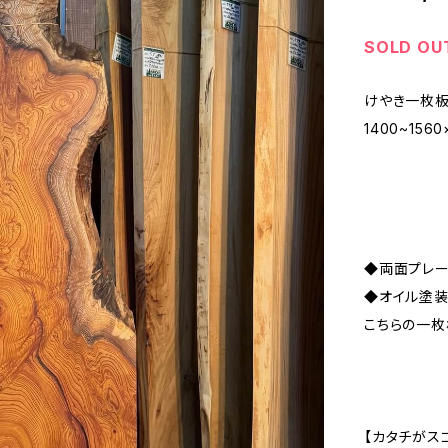
SOLD OU
けやき一枚板
1400~15
◆両面プレ
◆オイル塗
こちらの一枚
【カタチがス