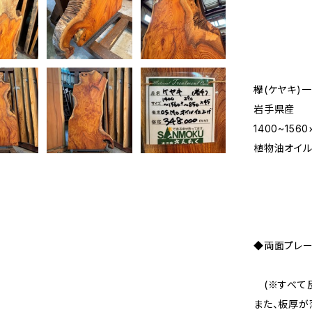
欅(ケヤキ)
岩手県産
1400~156
植物油オイル
◆両面プレ
(※すべて反
また、板厚が