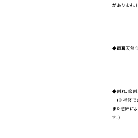
があります。)
◆両耳天然
◆割れ、節割
(※補修でき
また意匠によ
す。)