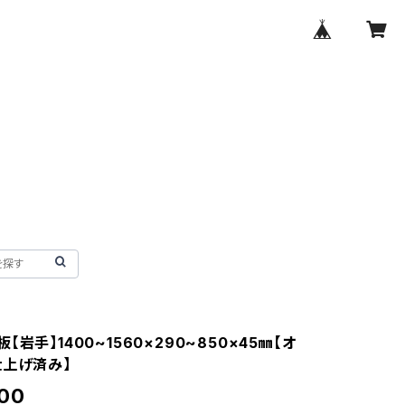
【岩手】1400~1560×290~850×45㎜【オ
仕上げ済み】
00