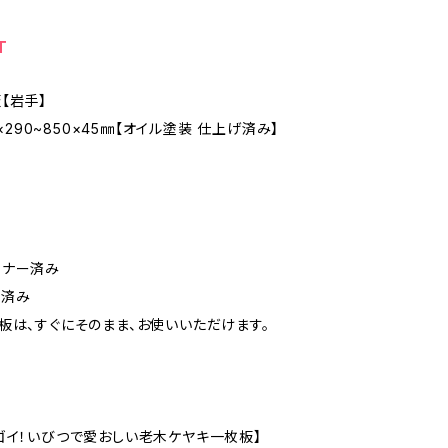
T
【岩手】
60×290~850×45㎜【オイル塗装 仕上げ済み】
ーナー済み
装済み
板は、すぐにそのまま、お使いいただけます。
ゴイ！いびつで愛おしい老木ケヤキ一枚板】