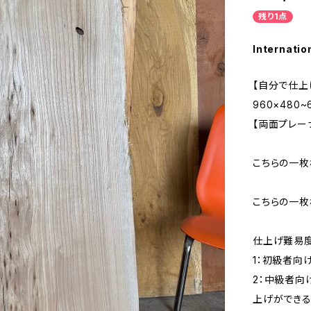
残り1点
Internatio
【自分で仕上
960×480
【両面プレー
こちらの一枚
こちらの一枚
仕上げ難易
1：初級者向
2：中級者向
上げができ