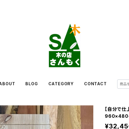
ABOUT
BLOG
CATEGORY
CONTACT
【自分で仕
960×48
¥32,45