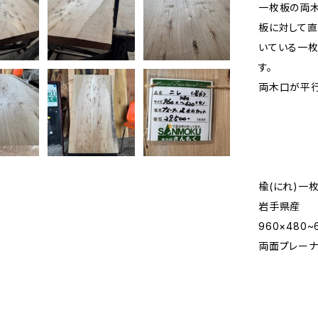
一枚板の両木
板に対して直
いている一枚
す。
両木口が平行
楡(にれ)一
岩手県産
960×480~
両面プレーナ