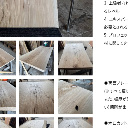
3：上級者向
るレベル
4：エキスパ
必要とされる
5：プロフェ
材に関して
◆両面プレ
(※すべて反
また、板厚が
い)箇所が出
◆木口カッ