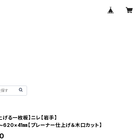
上げる一枚板】ニレ【岩手】
0~620×41㎜【プレーナー仕上げ＆木口カット】
0