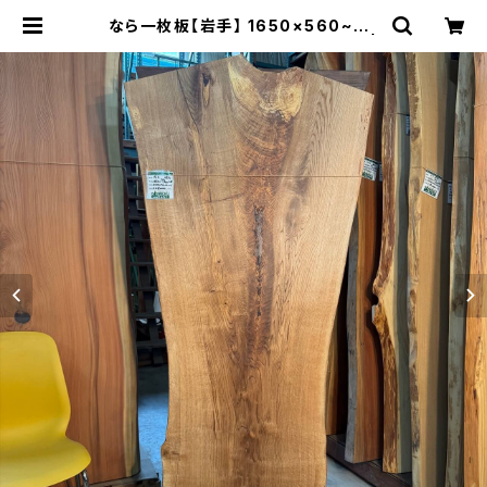
なら一枚板【岩手】 1650×560~90
0×38㎜【オイル塗装 仕上げ済み】 |
木の店さんもく