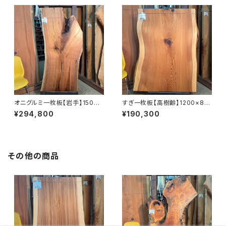
オニグルミ一枚板【岩手】1500×
すぎ一枚板【高樹齢】1200×810
370~700×69㎜【オイル塗装
~920×55㎜【オイル塗装 仕上
¥294,800
¥190,300
仕上げ済み】
げ済み】
その他の商品