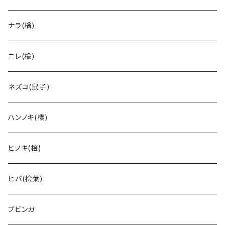
ナラ(楢)
ニレ(楡)
ネズコ(鼠子)
ハンノキ(榛)
ヒノキ(桧)
ヒバ(桧葉)
ブビンガ