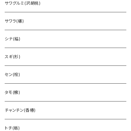
サワグルミ(沢胡桃)
サワラ(椹)
シナ(榀)
スギ(杉)
セン(栓)
タモ(梻)
チャンチン(香椿)
トチ(栃)