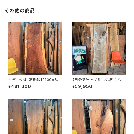
その他の商品
すぎ一枚板【高樹齢】2130×68
【自分で仕上げる一枚板】キハダ
0~1020×65㎜【オイル塗装 仕
【岩手】1620×380~480×37
¥481,800
¥59,950
上げ済み】
㎜【プレーナー仕上げ＆木口カッ
ト】