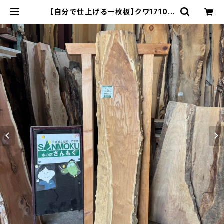
【自分で仕上げる一枚板】クワ1710×
80~320×75㎜【プレーナー仕上げ
＆木口カット】 | 木の店さんもく