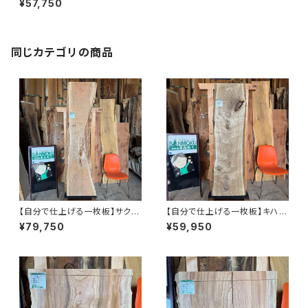
¥57,750
ー仕上げ＆木口カット】
同じカテゴリの商品
【自分で仕上げる一枚板】サクラ
【自分で仕上げる一枚板】キハダ
【岩手】2080×170~540×43
【岩手】1620×380~480×37
¥79,750
¥59,950
㎜【プレーナー仕上げ＆木口カッ
㎜【プレーナー仕上げ＆木口カッ
ト】
ト】