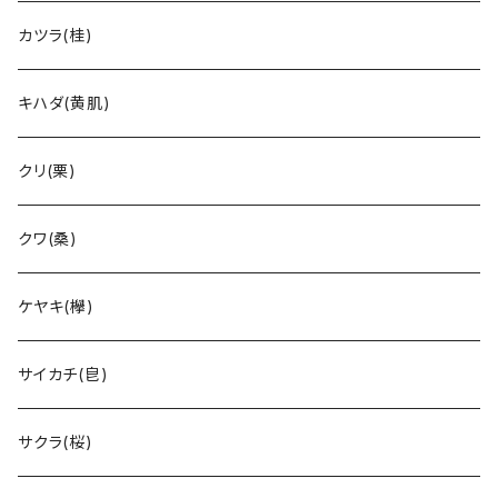
カツラ(桂)
キハダ(黄肌)
クリ(栗)
クワ(桑)
ケヤキ(欅)
サイカチ(皀)
サクラ(桜)