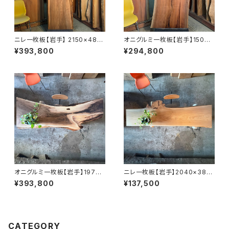
ニレ一枚板【岩手】 2150×480
オニグルミ一枚板【岩手】1500×
~740×55㎜【オイル塗装 仕上
370~700×69㎜【オイル塗装
¥393,800
¥294,800
げ済み】
仕上げ済み】
オニグルミ一枚板【岩手】1970×
ニレ一枚板【岩手】2040×380
220~640×57㎜【オイル塗装
~610×47㎜【オイル塗装 仕上
¥393,800
¥137,500
仕上げ済み】
げ済み】
CATEGORY