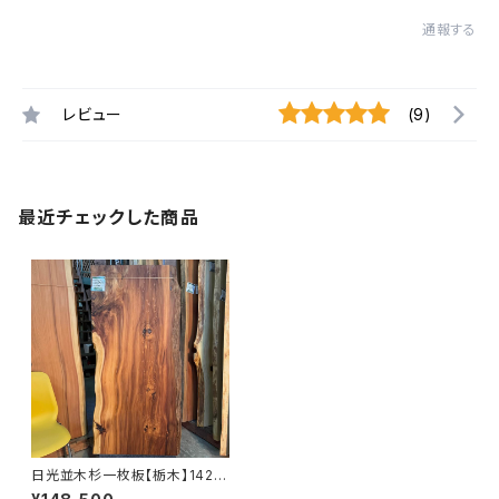
通報する
レビュー
(9)
最近チェックした商品
日光並木杉一枚板【栃木】1420
×580~660×36㎜【オイル塗装