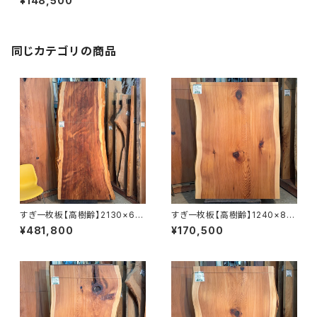
¥148,500
仕上げ済み】
同じカテゴリの商品
すぎ一枚板【高樹齢】2130×68
すぎ一枚板【高樹齢】1240×88
0~1020×65㎜【オイル塗装 仕
0~920×55㎜【オイル塗装 仕上
¥481,800
¥170,500
上げ済み】
げ済み】