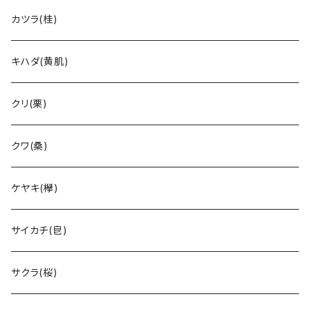
カツラ(桂)
キハダ(黄肌)
クリ(栗)
クワ(桑)
ケヤキ(欅)
サイカチ(皀)
サクラ(桜)