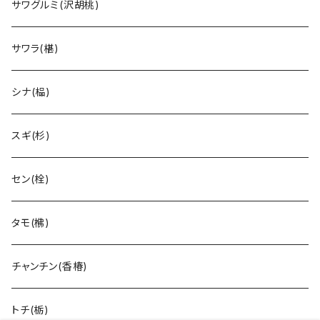
サワグルミ(沢胡桃)
サワラ(椹)
シナ(榀)
スギ(杉)
セン(栓)
タモ(梻)
チャンチン(香椿)
トチ(栃)