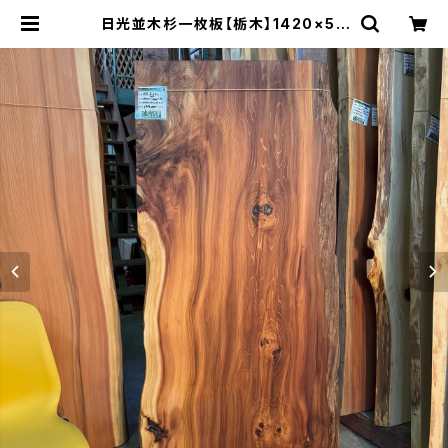
日光並木杉一枚板【栃木】1420×58
0~660×36㎜【オイル塗装 仕上げ
済み】 | 木の店さんもく