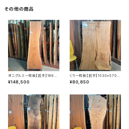
その他の商品
オニグルミ一枚板【岩手】1860×
くり一枚板【岩手】1030×570~
410~610×45㎜【オイル塗装
680×24㎜【オイル塗装 仕上げ
¥148,500
¥80,850
仕上げ済み】
済み】