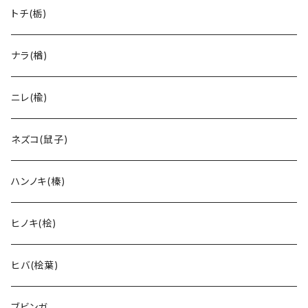
トチ(栃)
ナラ(楢)
ニレ(楡)
ネズコ(鼠子)
ハンノキ(榛)
ヒノキ(桧)
ヒバ(桧葉)
ブビンガ