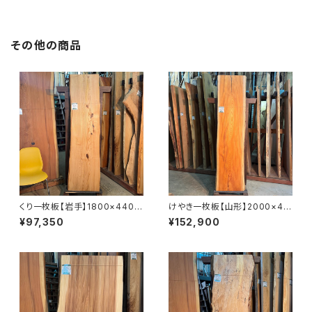
その他の商品
くり一枚板【岩手】1800×440~
けやき一枚板【山形】2000×44
500×38㎜【オイル塗装 仕上げ
0~480×58㎜【オイル塗装 仕
¥97,350
¥152,900
済み】
上げ済み】