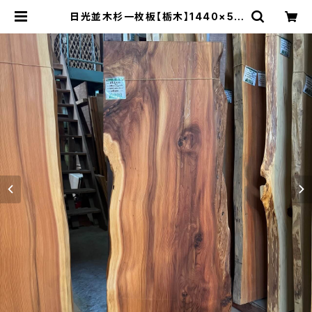
日光並木杉一枚板【栃木】1440×50
0~600×24㎜【オイル塗装 仕上げ
済み】 | 木の店さんもく