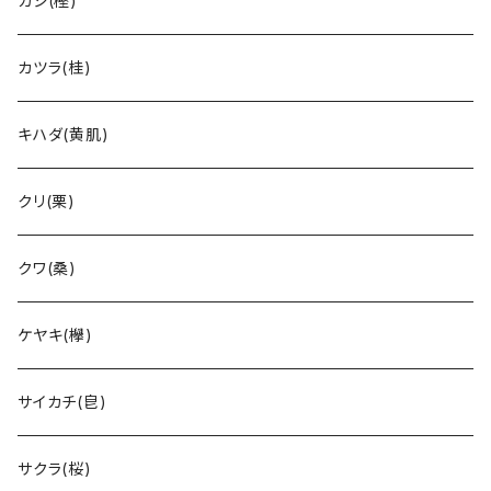
カシ(樫)
カツラ(桂)
キハダ(黄肌)
クリ(栗)
クワ(桑)
ケヤキ(欅)
サイカチ(皀)
サクラ(桜)