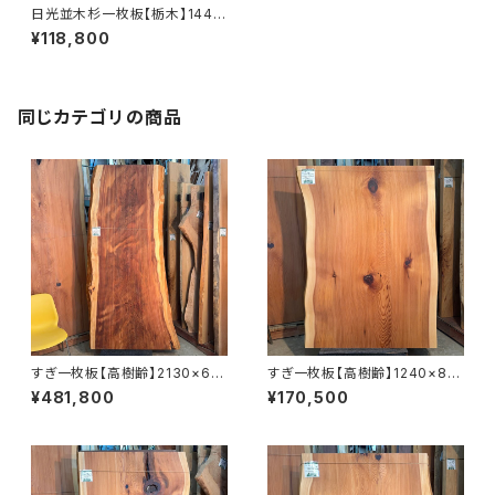
日光並木杉一枚板【栃木】1440
×500~600×24㎜【オイル塗装
¥118,800
仕上げ済み】
同じカテゴリの商品
すぎ一枚板【高樹齢】2130×68
すぎ一枚板【高樹齢】1240×88
0~1020×65㎜【オイル塗装 仕
0~920×55㎜【オイル塗装 仕上
¥481,800
¥170,500
上げ済み】
げ済み】