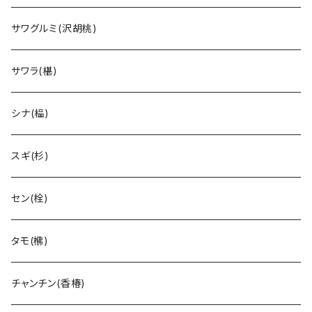
サワグルミ(沢胡桃)
サワラ(椹)
シナ(榀)
スギ(杉)
セン(栓)
タモ(梻)
チャンチン(香椿)